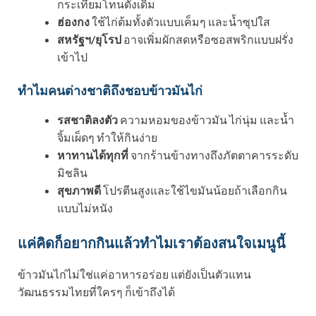
กระเทียมโทนดั้งเดิม
ฮ่องกง
ใช้ไก่ต้มทั้งตัวแบบเค็มๆ และน้ำซุปใส
สหรัฐฯ/ยุโรป
อาจเพิ่มผักสดหรือซอสพริกแบบฝรั่ง
เข้าไป
ทำไมคนต่างชาติถึงชอบข้าวมันไก่
รสชาติลงตัว
ความหอมของข้าวมัน ไก่นุ่ม และน้ำ
จิ้มเผ็ดๆ ทำให้กินง่าย
หาทานได้ทุกที่
จากร้านข้างทางถึงภัตตาคารระดับ
มิชลิน
สุขภาพดี
โปรตีนสูงและใช้ไขมันน้อยถ้าเลือกกิน
แบบไม่หนัง
แค่คิดก็อยากกินแล้วทำไมเราต้องสนใจเมนูนี้
ข้าวมันไก่ไม่ใช่แค่อาหารอร่อย แต่ยังเป็นตัวแทน
วัฒนธรรมไทยที่ใครๆ ก็เข้าถึงได้