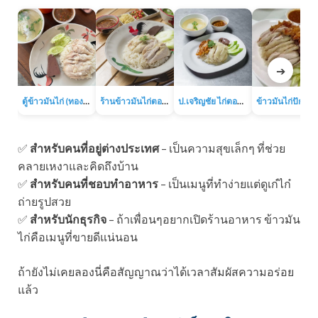
➔
ตู้ข้าวมันไก่ (ทองหล่อ)
ร้านข้าวมันไก่ตอนเจ๊เส่ย (ถนนลาดพร้าว-วังหิน)
ป.เจริญชัย ไก่ตอน (ถนนประชาราษฎร์บำเพ็ญ 13)
✅
สำหรับคนที่อยู่ต่างประเทศ
– เป็นความสุขเล็กๆ ที่ช่วย
คลายเหงาและคิดถึงบ้าน
✅
สำหรับคนที่ชอบทำอาหาร
– เป็นเมนูที่ทำง่ายแต่ดูเก๋ไก๋
ถ่ายรูปสวย
✅
สำหรับนักธุรกิจ
– ถ้าเพื่อนๆอยากเปิดร้านอาหาร ข้าวมัน
ไก่คือเมนูที่ขายดีแน่นอน
ถ้ายังไม่เคยลองนี่คือสัญญาณว่าได้เวลาสัมผัสความอร่อย
แล้ว