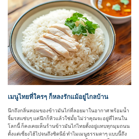
เมนูไทยที่ใครๆ ก็หลงรักแม้อยู่ไกลบ้าน
นึกถึงกลิ่นหอมของข้าวมันไก่ที่ลอยมาในอากาศ พร้อมน้ำ
จิ้มรสแซ่บๆ แค่นึกก็หิวแล้วใช่มั้ย ไม่ว่าคุณจะอยู่ที่ไหนใน
โลกนี้ ก็คงเคยเห็นร้านข้าวมันไก่ไทยตั้งอยู่แทบทุกมุมถนน
ตั้งแต่เซี่ยงไฮ้ไปจนถึงซิดนีย์ ทำไมเมนูธรรมดาๆ แบบนี้ถึง