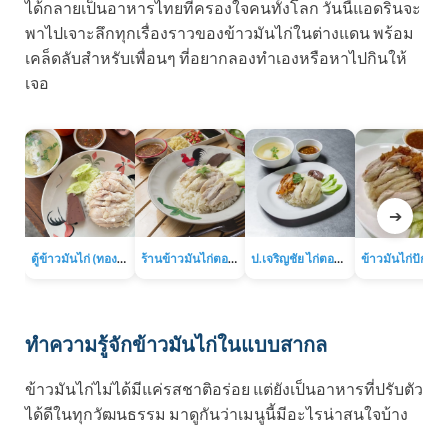
ได้กลายเป็นอาหารไทยที่ครองใจคนทั้งโลก วันนี้แอดรินจะ
พาไปเจาะลึกทุกเรื่องราวของข้าวมันไก่ในต่างแดน พร้อม
เคล็ดลับสำหรับเพื่อนๆ ที่อยากลองทำเองหรือหาไปกินให้
เจอ
➔
ตู้ข้าวมันไก่ (ทองหล่อ)
ร้านข้าวมันไก่ตอนเจ๊เส่ย (ถนนลาดพร้าว-วังหิน)
ป.เจริญชัย ไก่ตอน (ถนนประชาราษฎร์บำเพ็ญ 13)
ทำความรู้จักข้าวมันไก่ในแบบสากล
ข้าวมันไก่ไม่ได้มีแค่รสชาติอร่อย แต่ยังเป็นอาหารที่ปรับตัว
ได้ดีในทุกวัฒนธรรม มาดูกันว่าเมนูนี้มีอะไรน่าสนใจบ้าง