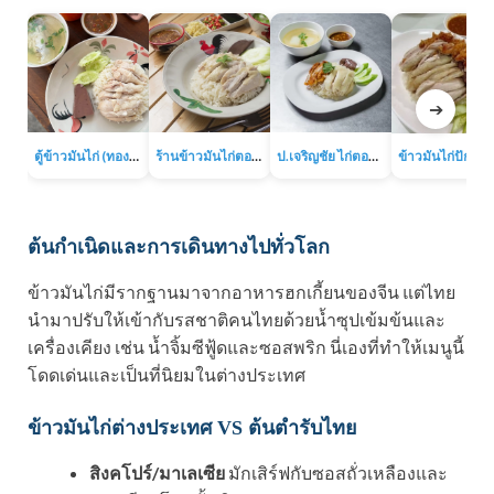
➔
ตู้ข้าวมันไก่ (ทองหล่อ)
ร้านข้าวมันไก่ตอนเจ๊เส่ย (ถนนลาดพร้าว-วังหิน)
ป.เจริญชัย ไก่ตอน (ถนนประชาราษฎร์บำเพ็ญ 13)
ต้นกำเนิดและการเดินทางไปทั่วโลก
ข้าวมันไก่มีรากฐานมาจากอาหารฮกเกี้ยนของจีน แต่ไทย
นำมาปรับให้เข้ากับรสชาติคนไทยด้วยน้ำซุปเข้มข้นและ
เครื่องเคียง เช่น น้ำจิ้มซีฟู้ดและซอสพริก นี่เองที่ทำให้เมนูนี้
โดดเด่นและเป็นที่นิยมในต่างประเทศ
ข้าวมันไก่ต่างประเทศ VS ต้นตำรับไทย
สิงคโปร์/มาเลเซีย
มักเสิร์ฟกับซอสถั่วเหลืองและ