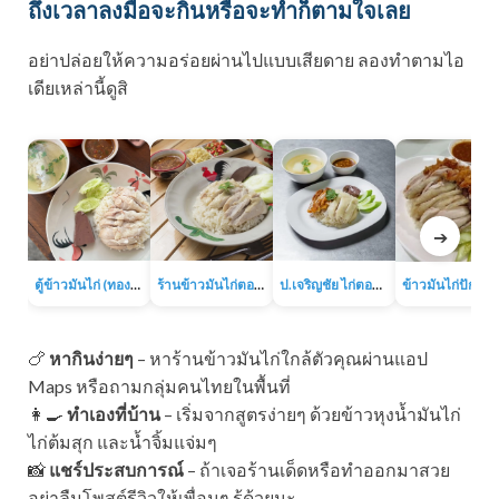
ถึงเวลาลงมือจะกินหรือจะทำก็ตามใจเลย
อย่าปล่อยให้ความอร่อยผ่านไปแบบเสียดาย ลองทำตามไอ
เดียเหล่านี้ดูสิ
➔
ตู้ข้าวมันไก่ (ทองหล่อ)
ร้านข้าวมันไก่ตอนเจ๊เส่ย (ถนนลาดพร้าว-วังหิน)
ป.เจริญชัย ไก่ตอน (ถนนประชาราษฎร์บำเพ็ญ 13)
🍗
หากินง่ายๆ
– หาร้านข้าวมันไก่ใกล้ตัวคุณผ่านแอป
Maps หรือถามกลุ่มคนไทยในพื้นที่
👩‍🍳
ทำเองที่บ้าน
– เริ่มจากสูตรง่ายๆ ด้วยข้าวหุงน้ำมันไก่
ไก่ต้มสุก และน้ำจิ้มแจ่มๆ
📸
แชร์ประสบการณ์
– ถ้าเจอร้านเด็ดหรือทำออกมาสวย
อย่าลืมโพสต์รีวิวให้เพื่อนๆ รู้ด้วยนะ