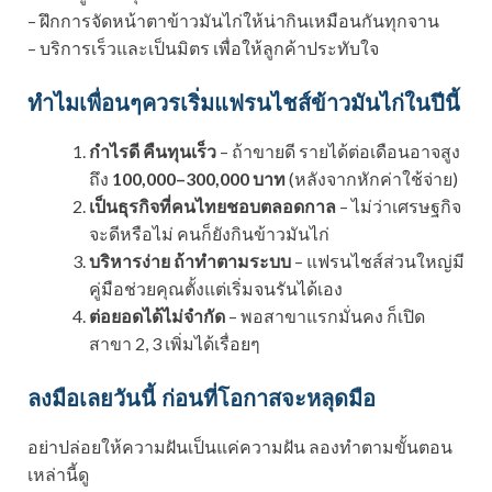
– ฝึกการจัดหน้าตาข้าวมันไก่ให้น่ากินเหมือนกันทุกจาน
– บริการเร็วและเป็นมิตร เพื่อให้ลูกค้าประทับใจ
ทำไมเพื่อนๆควรเริ่มแฟรนไชส์ข้าวมันไก่ในปีนี้
กำไรดี คืนทุนเร็ว
– ถ้าขายดี รายได้ต่อเดือนอาจสูง
ถึง
100,000–300,000 บาท
(หลังจากหักค่าใช้จ่าย)
เป็นธุรกิจที่คนไทยชอบตลอดกาล
– ไม่ว่าเศรษฐกิจ
จะดีหรือไม่ คนก็ยังกินข้าวมันไก่
บริหารง่าย ถ้าทำตามระบบ
– แฟรนไชส์ส่วนใหญ่มี
คู่มือช่วยคุณตั้งแต่เริ่มจนรันได้เอง
ต่อยอดได้ไม่จำกัด
– พอสาขาแรกมั่นคง ก็เปิด
สาขา 2, 3 เพิ่มได้เรื่อยๆ
ลงมือเลยวันนี้ ก่อนที่โอกาสจะหลุดมือ
อย่าปล่อยให้ความฝันเป็นแค่ความฝัน ลองทำตามขั้นตอน
เหล่านี้ดู