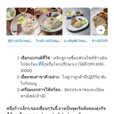
➔
ตู้ข้าวมันไก่ (ทองหล่อ)
ร้านข้าวมันไก่ตอนเจ๊เส่ย (ถนนลาดพร้าว-วังหิน)
ป.เจริญชัย ไก่ตอน (ถนนประชาราษฎร์บำเพ็ญ 13)
เลือกแบรนด์ที่ใช่
– คลิกดูรายชื่อแฟรนไชส์ข้าวมัน
ไก่นักร้อง
ที่นี่
(หรือโทรปรึกษาเราได้ที่ 099-XXX-
XXXX)
เยี่ยมชมสาขาตัวอย่าง
– ไปดูว่าลูกค้ามีปฏิกิริยายัง
ไงกับเมนู
เตรียมเอกสารให้พร้อม
– บัตรประชาชน ทะเบียน
พาณิชย์ (ถ้ามี)
หนึ่งก้าวเล็กๆ ของเพื่อนๆวันนี้ อาจเป็นจุดเริ่มต้นของธุรกิจ