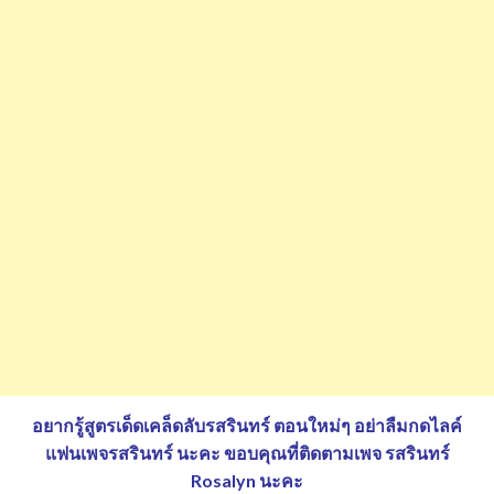
อยากรู้สูตรเด็ดเคล็ดลับรสรินทร์ ตอนใหม่ๆ อย่าลืมกดไลค์
แฟนเพจรสรินทร์ นะคะ
ขอบคุณที่ติดตามเพจ รสรินทร์
Rosalyn นะคะ