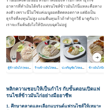
อาหารที่ทำเงินได้จริง แฟรนไชส์ข้าวมันไก่นี่แหละคือทาง
ลงตัว เพราะนี่ไม่ใช่แค่เมนูยอดฮิตตลอดกาล แต่ยังเป็น
ธุรกิจที่ลงทุนไม่สูง แถมคืนทุนเร็วถ้าทำถูกวิธี มาดูกันว่า
เราจะเริ่มต้นยังไงให้ปังแบบฉุดไม่อยู่
➔
ตู้ข้าวมันไก่ (ทองหล่อ)
ร้านข้าวมันไก่ตอนเจ๊เส่ย (ถนนลาดพร้าว-วังหิน)
ป.เจริญชัย ไก่ตอน (ถนนประชาราษฎร์บำเพ็ญ 13)
พลิกความชอบให้เป็นกำไร กับขั้นตอนเปิดแฟ
รนไชส์ข้าวมันไก่อย่างมืออาชีพ
1. ศึกษาตลาดและเลือกแบรนด์แฟรนไชส์ให้เหมาะ