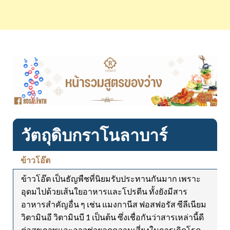
วัตถุดิบกราโนลาบาร์
ข้าวโอ๊ต
ข้าวโอ๊ต เป็นธัญพืชที่นิยมรับประทานกันมาก เพราะ
อุดมไปด้วยเส้นใยอาหารและโปรตีน ทั้งยังมีสาร
อาหารสำคัญอื่น ๆ เช่น แมงกานีส ฟอสฟอรัส ซีลีเนียม
วิตามินอี วิตามินบี 1 เป็นต้น ซึ่งเชื่อกันว่าสารเหล่านี้ดี
ต่อสุขภาพและอาจช่วยลดความเสี่ยงในการเกิดโรค