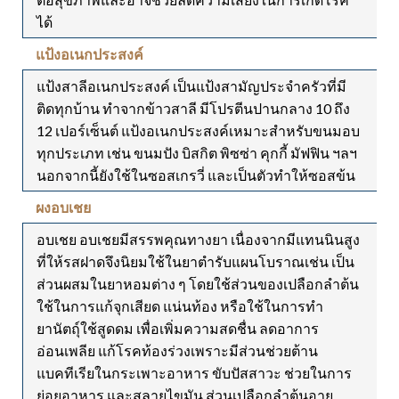
ได้
แป้งอเนกประสงค์
แป้งสาลีอเนกประสงค์ เป็นแป้งสามัญประจำครัวที่มี
ติดทุกบ้าน ทำจากข้าวสาลี มีโปรตีนปานกลาง 10 ถึง
12 เปอร์เซ็นต์ แป้งอเนกประสงค์เหมาะสำหรับขนมอบ
ทุกประเภท เช่น ขนมปัง บิสกิต พิซซ่า คุกกี้ มัฟฟิน ฯลฯ
นอกจากนี้ยังใช้ในซอสเกรวี่ และเป็นตัวทำให้ซอสข้น
ผงอบเชย
อบเชย อบเชยมีสรรพคุณทางยา เนื่องจากมีแทนนินสูง
ที่ให้รสฝาดจึงนิยมใช้ในยาตำรับแผนโบราณเช่น เป็น
ส่วนผสมในยาหอมต่าง ๆ โดยใช้ส่วนของเปลือกลำต้น
ใช้ในการแก้จุกเสียด แน่นท้อง หรือใช้ในการทำ
ยานัตถุ์ใช้สูดดม เพื่อเพิ่มความสดชื่น ลดอาการ
อ่อนเพลีย แก้โรคท้องร่วงเพราะมีส่วนช่วยต้าน
แบคทีเรียในกระเพาะอาหาร ขับปัสสาวะ ช่วยในการ
ย่อยอาหาร และสลายไขมัน ส่วนเปลือกลำต้นอายุ