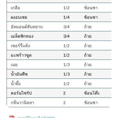
เกลือ
1/2
ช้อนชา
ผงอบเชย
1/4
ช้อนชา
อัลมอนด์สับหยาบ
3/4
ถ้วย
เมล็ดฟักทอง
3/4
ถ้วย
เชอร์รี่แห้ง
1/2
ถ้วย
มะพร้าวขูด
1/2
ถ้วย
เนย
1/3
ถ้วย
น้ำมันพืช
1/3
ถ้วย
น้ำผึ้ง
1/2
ถ้วย
คอร์นไซรัป
2
ช้อนโต๊ะ
กลิ่นวานิลลา
2
ช้อนชา