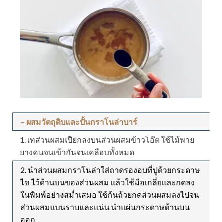
– ผสมวัตถุดิบและปั้นกราโนล่าบาร์
1. เทส่วนผสมเปียกลงบนส่วนผสมข้าวโอ๊ต ใช้ไม้พาย
ยางคนจนเข้ากันจนเคลือบทั้งหมด
2. นำส่วนผสมกราโนล่าใส่ถาดรองอบที่ปูด้วยกระดาษ
ไข ไว้ด้านบนของส่วนผสม แล้วใช้มือเกลี่ยและกดลง
ในพิมพ์อย่างสม่ำเสมอ ใช้ก้นถ้วยกดส่วนผสมลงไปจน
ส่วนผสมแบนราบและแน่น นำแผ่นกระดาษด้านบน
ออก