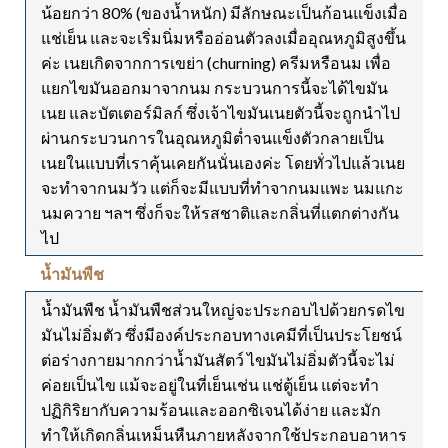
น้อยกว่า 80% (ของน้ำหนัก) มีลักษณะเป็นก้อนแข็งเมื่อ
แช่เย็น และจะเริ่มนิ่มหรืออ่อนตัวลงเมื่ออุณหภูมิสูงขึ้น
ค่ะ เนยเกิดจากการเขย่า (churning) ครีมหรือนม เพื่อ
แยกไขมันออกมาจากนม กระบวนการนี้จะได้ไขมัน
เนย และบัตเตอร์มิลก์ ซึ่งเจ้าไขมันเนยตัวนี้จะถูกนำไป
ผ่านกระบวนการในอุณหภูมิต่ำจนแข็งตัวกลายเป็น
เนยในแบบที่เราคุ้นเคยกันนั่นเองค่ะ โดยทั่วไปแล้วเนย
จะทำจากนมวัว แต่ก็จะมีแบบที่ทำจากนมแพะ นมแกะ
นมควาย ฯลฯ ซึ่งก็จะให้รสชาติและกลิ่นที่แตกต่างกัน
ไป
น้ำมันพืช
น้ำมันพืช น้ำมันพืชส่วนใหญ่จะประกอบไปด้วยกรดไข
มันไม่อิ่มตัว ซึ่งมีองค์ประกอบทางเคมีที่เป็นประโยชน์
ต่อร่างกายมากกว่าน้ำมันสัตว์ ไขมันไม่อิ่มตัวนี้จะไม่
ค่อยเป็นไข แม้จะอยู่ในที่เย็นเช่น แช่ตู้เย็น แต่จะทำ
ปฏิกิริยากับความร้อนและออกซิเจนได้ง่าย และมัก
ทำให้เกิดกลิ่นเหม็นหืนภายหลังจากใช้ประกอบอาหาร