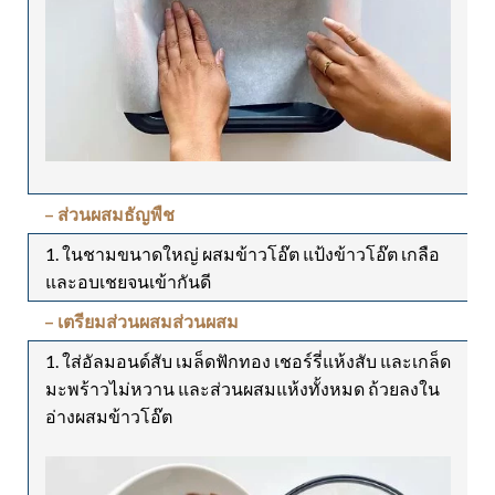
– ส่วนผสมธัญพืช
1. ในชามขนาดใหญ่ ผสมข้าวโอ๊ต แป้งข้าวโอ๊ต เกลือ
และอบเชยจนเข้ากันดี
– เตรียมส่วนผสมส่วนผสม
1. ใส่อัลมอนด์สับ เมล็ดฟักทอง เชอร์รี่แห้งสับ และเกล็ด
มะพร้าวไม่หวาน และส่วนผสมแห้งทั้งหมด ถ้วยลงใน
อ่างผสมข้าวโอ๊ต