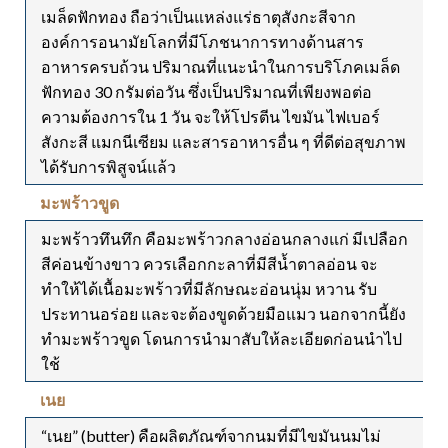
เมล็ดฟักทอง ถือว่าเป็นแหล่งแร่ธาตุสังกะสีจาก
องค์การอนามัยโลกที่มีโภชนาการทางด้านสาร
อาหารครบถ้วน ปริมาณที่แนะนำในการบริโภคเมล็ด
ฟักทอง 30 กรัมต่อวัน ซึ่งเป็นปริมาณที่เพียงพอต่อ
ความต้องการใน 1 วัน จะให้โปรตีน ไขมัน ไฟเบอร์
สังกะสี แมกนีเซียม และสารอาหารอื่น ๆ ที่ดีต่อสุขภาพ
ได้รับการพิสูจน์แล้ว
มะพร้าวขูด
มะพร้าวทึนทึก คือมะพร้าวกลางอ่อนกลางแก่ มีเปลือก
สีค่อนข้างขาว ควรเลือกกะลาที่มีสีน้ำตาลอ่อน จะ
ทำให้ได้เนื้อมะพร้าวที่มีลักษณะอ่อนนุ่ม หวาน รับ
ประทานอร่อย และจะต้องขูดด้วยมือแมว นอกจากนี้ยัง
ทำมะพร้าวขูด โดนการนำมาสับให้ละเอียดก่อนนำไป
ใช้
เนย
“เนย” (butter) คือผลิตภัณฑ์จากนมที่มีไขมันนมไม่