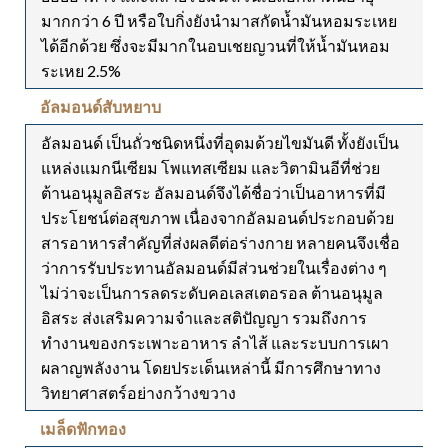
มากกว่า 6 ปี หรือใบกิ่งยังนำมาสกัดน้ำมันหอมระเหย
ได้อีกด้วย ซึ่งจะมีมากในอบเชยญวนที่ให้น้ำมันหอม
ระเหย 2.5%
อัลมอนด์สับหยาบ
อัลมอนด์ เป็นถั่วชนิดหนึ่งที่อุดมด้วยไขมันดี ทั้งยังเป็น
แหล่งแมกนีเซียม โพแทสเซียม และวิตามินอีที่ช่วย
ต้านอนุมูลอิสระ อัลมอนด์จึงได้ชื่อว่าเป็นอาหารที่มี
ประโยชน์ต่อสุขภาพ เนื่องจากอัลมอนด์ประกอบด้วย
สารอาหารสำคัญที่ส่งผลดีต่อร่างกาย หลายคนจึงเชื่อ
ว่าการรับประทานอัลมอนด์มีส่วนช่วยในเรื่องต่าง ๆ
ไม่ว่าจะเป็นการลดระดับคอเลสเตอรอล ต้านอนุมูล
อิสระ ส่งเสริมความจำและสติปัญญา รวมถึงการ
ทำงานของกระเพาะอาหาร ลำไส้ และระบบการเผา
ผลาญพลังงาน โดยประเด็นเหล่านี้ มีการศึกษาทาง
วิทยาศาสตร์อย่างกว้างขวาง
เมล็ดฟักทอง