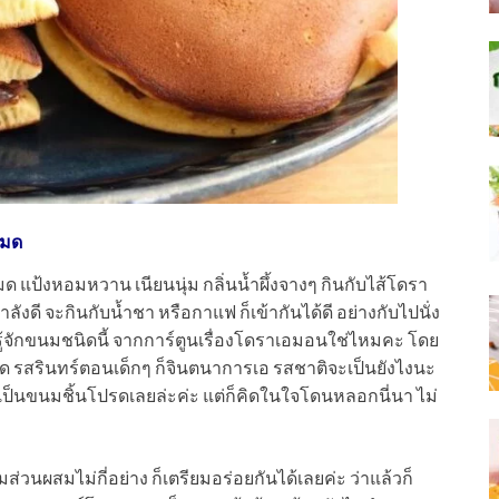
เมด
ด แป้งหอมหวาน เนียนนุ่ม กลิ่นน้ำผึ้งจางๆ กินกับไส้โดรา
ำลังดี จะกินกับน้ำชา หรือกาแฟ ก็เข้ากันได้ดี อย่างกับไปนั่ง
รู้จักขนมชนิดนี้ จากการ์ตูนเรื่องโดราเอมอนใช่ไหมคะ โดย
งทอด รสรินทร์ตอนเด็กๆ ก็จินตนาการเอ รสชาติจะเป็นยังไงนะ
ัดเป็นขนมชิ้นโปรดเลยล่ะค่ะ แต่ก็คิดในใจโดนหลอกนี่นา ไม่
ส่วนผสมไม่กี่อย่าง ก็เตรียมอร่อยกันได้เลยค่ะ ว่าแล้วก็