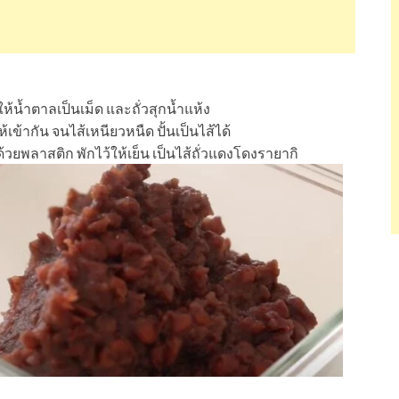
้น้ำตาลเป็นเม็ด และถั่วสุกน้ำแห้ง
ห้เข้ากัน จนไส้เหนียวหนืด ปั้นเป็นไส้ได้
มด้วยพลาสติก พักไว้ให้เย็น เป็นไส้ถั่วแดงโดงรายากิ