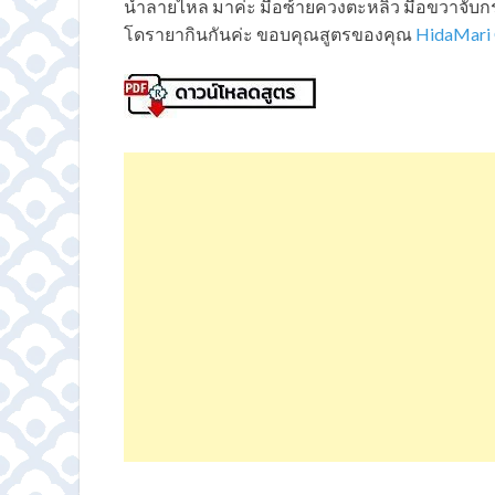
น้ำลายไหล มาค่ะ มือซ้ายควงตะหลิว มือขวาจับก
โดรายากินกันค่ะ ขอบคุณสูตรของคุณ
HidaMari