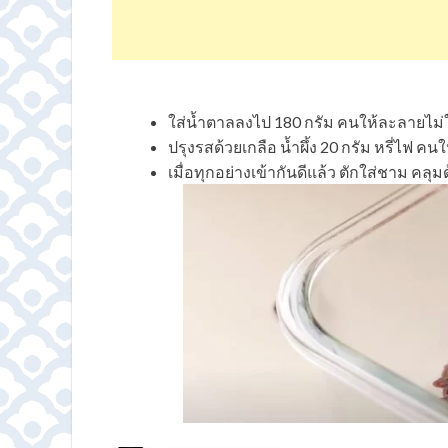
ใส่น้ำตาลลงไป 180 กรัม คนให้ละลายไม่ให
ปรุงรสด้วยเกลือ น้ำผึ้ง 20 กรัม หรี่ไฟ คนใ
เมื่อทุกอย่างเข้ากันดีแล้ว ตักใส่ชาม คลุ