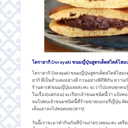
โดรายากิ Dorayaki ขนมญี่ปุ่นสูตรเด็ดสไตล์โฮม
โดรายากิ Dorayaki ขนมญี่ปุ่นสูตรเด็ดสไตล์โฮมเม
ยากิ ที่เป็นถั่วแดงอย่างดี กวนอย่างพิถีพิถัน หวานก
ร้านคาเฟ่ ขนมญี่ปุ่นเลยล่ะค่ะ จะว่าไปแทบทุกคน
ในเรื่อง(แต่ก่อน) จะเรียกเจ้าขนมชนิดนี้ว่า แป้
จนไปพบเจ้าขนมชนิดนี้ที่ร้านขายเบเกอรี่ญี่ปุ่น จ
เห็นเอาลงไปทอดเลย (ฮาๆ)
วันนี้เราจะมาทำกินกันที่บ้านง่ายๆ เลยนะคะ เตรียม