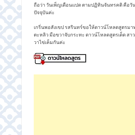
ถือว่า วันเพ็ญเดือนแปด ตามปฏิทินจันทรคติ คือวันไ
ปัจจุบันค่ะ
เกริ่นพอสังเขป รสรินทร์ขอให้ดาวน์โหลดสูตรม
ตะหลิว มือขวาจับกระทะ ดาวน์โหลดสูตรเด็ด สาว
วาไข่เค็มกันค่ะ