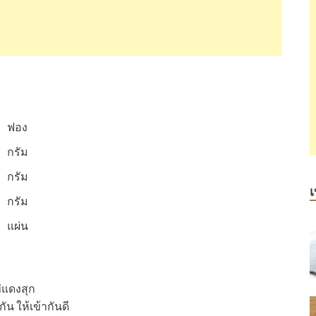
ฟอง
กรัม
กรัม
เ
กรัม
แผ่น
่แดงสุก
น ให้เข้ากันดี