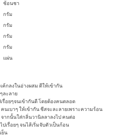
ช้อนชา
กรัม
กรัม
กรัม
กรัม
แผ่น
งเค้กลงในอ่างผสม ตีให้เข้ากัน
อยๆละลาย
เรื่อยๆจนเข้ากันดี โดยต้องคนตลอด
ง คนเบาๆ ให้เข้ากัน ชีสจะละลายเพราะความร้อน
ยๆ จากนั้นใส่กลิ่นวานิลลาลงไป คนต่อ
ไปเรื่อยๆ จนไส้เริ่มจับตัวเป็นก้อน
เย็น