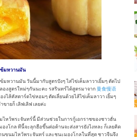
มเข้มหวานมัน
้มหวานมัน วันนี้มากับสูตรปังๆ ไส่ไข่เค็มลาวาเยิ้มๆ ตัดไป
าลองสูตรใหม่ๆกันนะคะ รสรินทร์ได้สูตรมาจาก
曼食慢语
้คัสตาร์ดไข่หอมๆ ตัดเลี่ยนด้วยไส้ไข่เค็มลาวา เยิ้มๆ
ายก็ เลิฟเลิฟ เลยค่ะ
นมไหว้พระจันทร์นี้ มีส่วนช่วยในการกู้เอกราชของชาวฮั่น
โกล ทีนี้จะลุกฮือขึ้นต่อต้านจะส่งสารยังไงหละ ก็เลยคิด
่านขนมไหว้พระจันทร์ และชนะมองโกลในที่สุด ชาวจีนจึง