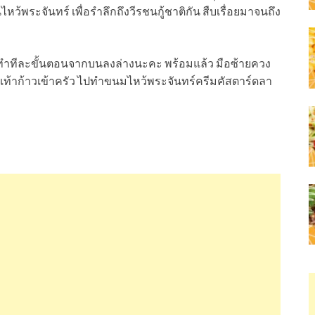
หว้พระจันทร์ เพื่อรำลึกถึงวีรชนกู้ชาติกัน สืบเรื่อยมาจนถึง
าทำทีละขั้นตอนจากบนลงล่างนะคะ พร้อมแล้ว มือซ้ายควง
เท้าก้าวเข้าครัว ไปทำขนมไหว้พระจันทร์ครีมคัสตาร์ดลา