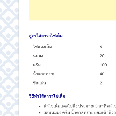
สูตรไส้ลาวาไข่เค็ม
ไข่แดงเค็ม
6
นมผง
20
ครีม
100
น้ำตาลทราย
40
ชีสแผ่น
2
วิธีทำไส้ลาวาไข่เค็ม
นำไข่เค็มแดงไปนึ่ง ประมาณ 5 นาทีจนไข
ผสมนมผง ครีม น้ำตาลทราย ผสมเข้าด้วยกั