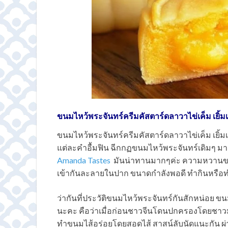
ขนมไหว้พระจันทร์ครีมคัสตาร์ดลาวาไข่เค็ม เยิ้
ขนมไหว้พระจันทร์ครีมคัสตาร์ดลาวาไข่เค็ม เยิ้มเข
แต่ละคำอื้มฟิน ฉีกกฏขนมไหว้พระจันทร์เดิมๆ ม
Amanda Tastes
มันน่าทานมากๆค่ะ ความหวานของไส
เข้ากันละลายในปาก ขนาดกำลังพอดี ทำกินหรือทำข
ว่ากันที่ประวัติขนมไหว้พระจันทร์กันสักหน่อย ข
นะคะ คือว่าเมื่อก่อนชาวจีนโดนปกครองโดยชาวมอง
ทำขนมไส้อร่อยโดยสอดไส้ สาสน์ลับนัดแนะกัน ผ