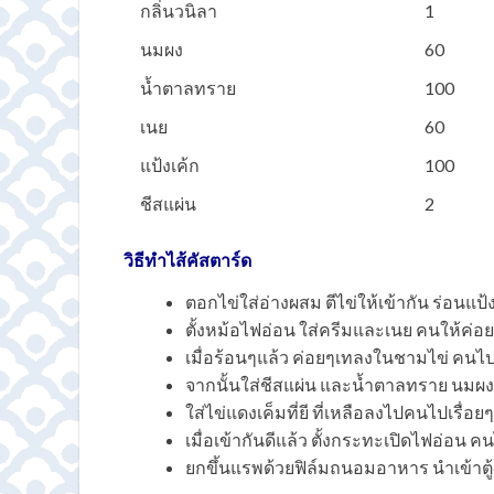
กลิ่นวนิลา
1
นมผง
60
น้ำตาลทราย
100
เนย
60
แป้งเค้ก
100
ชีสแผ่น
2
วิธีทำไส้คัสตาร์ด
ตอกไข่ใส่อ่างผสม ตีไข่ให้เข้ากัน ร่อนแป้
ตั้งหม้อไฟอ่อน ใส่ครีมและเนย คนให้ค่
เมื่อร้อนๆแล้ว ค่อยๆเทลงในชามไข่ คนไป
จากนั้นใส่ชีสแผ่น และน้ำตาลทราย นมผ
ใส่ไข่แดงเค็มที่ยี ที่เหลือลงไปคนไปเรื่อ
เมื่อเข้ากันดีแล้ว ตั้งกระทะเปิดไฟอ่อน คน
ยกขึ้นแรพด้วยฟิล์มถนอมอาหาร นำเข้าตู้