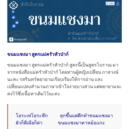
ขนมแชงมา สูตรแม่ครัวหัวป่าก์
ขนมแชงมา สูตรแม่ครัวหัวป่าก์ สูตรนี้เป็นสูตรโบราณ มา
จากหนังสือแม่ครัวหัวป่าก์ โดยท่านผู้หญิงเปลี่ยน ภาสวงษ์
นะคะ รสรินทร์พยายามเรียบเรียงให้การอ่าน และ
เปลี่ยนแปลงสำนวนภาษาเข้าใจง่ายบางส่วน แต่พยายามจะ
คงไว้ซึ่งเนื้อหาเดิมไว้นะคะ
โอระเห่โอระหึก ลุกขึ้นแต่ดึกทำขนมแชงมา
ผัวก็ดีเมียก็ด่า ขนมแชงมาคาหม้อแกง