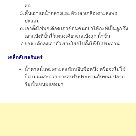
สด
คั้นเอาแต่น้ำกลางและหัว เอาเกลือเดาะลงพอ
ปะแล่ม
เอาตั้งไฟพอเดือด เอาช้อนคนอย่าให้กะทิเป็นลูก จึง
เอาแป้งที่ปั้นไว้เทลงเคี่ยวจนแป้งสุก น้ำข้น
ยกลง ตักลงเอาถั่วเราะโรยไปตั้งให้รับประทาน
เคล็ดลับรสรินทร์
น้ำตาลนั้นจะเดาะลง สักหยิบมือหนึ่ง หรือจะไม่ใช้
ก็ตามแต่สะดวก บางคนรับประทานกับขนมปลาก
ริมเป็นขนมแชงมา