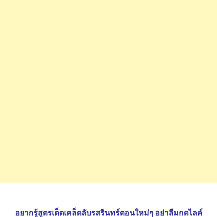
อยากรู้สูตรเด็ดเคล็ดลับรสรินทร์ตอนใหม่ๆ อย่าลืมกดไลค์