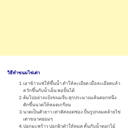
วิธีทำขนมไข่เต่า
เอาข้าวแช่ให้ขึ้นน้ำ ตำให้ละเอียด เมื่อละเอียดแล้ว
ควักขึ้นกับน้ำเย็น พอปั้นได้
ต้มไปอย่างแป้งขนมจีบ สุกประมาณเส้นตอกหนึ่ง
ตักขึ้นนวดให้หมดเกรียน
นวดเป็นตัวยาว เท่าตัสลอดช่อง ปั้นรูปกลมคล้ายไข่
เต่าขนาดย่อมๆ
ปอกมะพร้าว ปอกผิวดำให้หมด คั้นกับน้ำดอกไม้