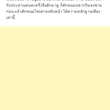
รับประทานคนละครึ่งจึงตักมาดู ก็ตักขนมปลากริมลงชาม
ก่อน แล้วตักขนมไข่เต่าลงทับหน้า ได้ความหลักฐานเพียง
เท่านี้