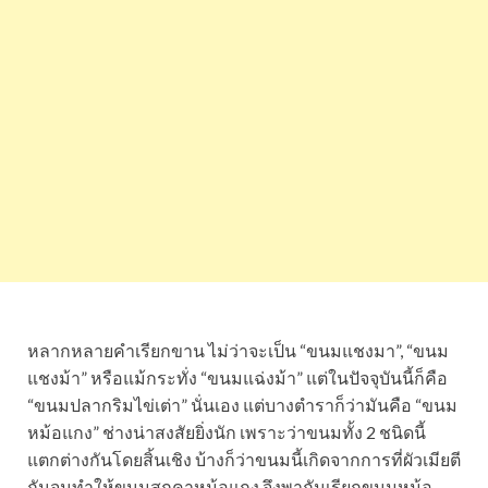
หลากหลายคำเรียกขาน ไม่ว่าจะเป็น “ขนมแชงมา”, “ขนม
แชงม้า” หรือแม้กระทั่ง “ขนมแฉ่งม้า” แต่ในปัจจุบันนี้ก็คือ
“ขนมปลากริมไข่เต่า” นั่นเอง แต่บางตำราก็ว่ามันคือ “ขนม
หม้อแกง” ช่างน่าสงสัยยิ่งนัก เพราะว่าขนมทั้ง 2 ชนิดนี้
แตกต่างกันโดยสิ้นเชิง บ้างก็ว่าขนมนี้เกิดจากการที่ผัวเมียตี
กันจนทำให้ขนมสุกคาหม้อแกง จึงพากันเรียกขนมหม้อ