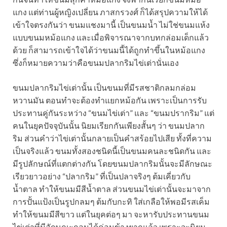
แกง แต่ท่านผู้หญิงเปลี่ยน ภาสกรวงศ์ ก็ได้สรุปความให้ได้
เข้าใจตรงกันว่า ขนมแชงมานี้ เป็นขนมน้ำ ไม่ใช่ขนมแห้ง
แบบขนมหม้อแกง และเมื่อพิจารณาจากบทกล่อมเด็กแล้ว
ด้วย ก็สามารถเข้าใจได้ว่าขนมนี้ได้ถูกทำขึ้นในหม้อแกง
ซึ่งก็หมายความว่าคือขนมปลากริมไข่เต่านั่นเอง
ขนมปลากริมไข่เต่านั้น เป็นขนมที่มีรสชาติกลมกล่อม
หวานมัน ตอนทำจะต้องทำแยกหม้อกัน เพราะเป็นการรับ
ประทานคู่กันระหว่าง “ขนมไข่เต่า” และ “ขนมปรากริม” แต่
คนในยุคปัจจุบันนั้น นิยมเรียกกันเพียงสั้นๆ ว่า ขนมปลาก
ริม ส่วนคำว่าไข่เต่านั้นกลายเป็นคำสร้อยไปเสีย ทั้งที่ความ
เป็นจริงแล้ว ขนมทั้งสองชนิดนี้เป็นขนมคนละชนิดกัน และ
มีรูปลักษณ์ที่แตกต่างกัน โดยขนมปลากริมนั้นจะมีลักษณะ
เรียวยาวอย่าง “ปลากริม” ที่เป็นปลาจริงๆ ต้มเคี่ยวกับ
น้ำตาล ทำให้ขนมมีสีน้ำตาล ส่วนขนมไข่เต่านั้นจะมาจาก
การปั้นแป้งเป็นรูปกลมๆ ต้มกับกะทิ ใส่เกลือให้พอมีรสเค็ม
ทำให้ขนมมีสีขาว แต่ในยุคต่อๆ มา จะหารับประทานขนม
ไข่เต่าที่มีลักษณะกลมได้ค่อนข้างยากแล้ว เพราะจะนิยม