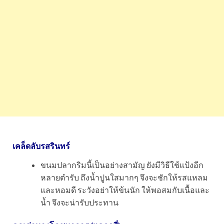
เคล็ดลับรสรินทร์
ขนมปลากริมนี้เป็นอย่างสามัญ ยังมีวิธีใช้แป้งอีก
หลายตำรับ ถึงน้ำปูนใสมากๆ จึงจะชักให้รสแหลม
และหอมดี ระวังอย่าให้ข้นนัก ให้พอสมกับเนื้อและ
น้ำ จึงจะน่ารับประทาน