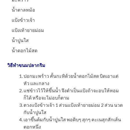
น้ำตาลหม้อ
แป้งข้าวเจ้า
แป้งเท้ายายม่อม
น้ำปูนใส
น้ำดอกไม้สด
วิธีทำขนมปลากริม
ปอกมะพร้าว คั้นกะทิด้วยน้ำดอกไม้สด บิดเอาแต่
หัว และกลาง
แช่ข้าวไว้ให้ขึ้นน้ำ จึงตำเป็นแป้งถ้าจะอบให้หอม
ก็ได้ หรือจะไม่อบก็ตาม
ตวงแป้งข้าวเจ้า 1 ส่วนแป้งเท้ายายม่อม 2 ส่วน นวด
กับน้ำปูนใส
เอาขึ้นต้มกับน้ำปูนใส พอดิบๆ สุกๆ คะเนสุกสักเส้น
ตอกหนึ่ง