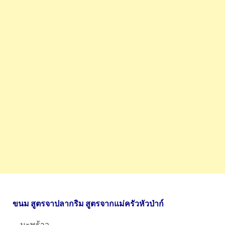
ขนม สูตรจาปลากริม สูตรจากแม่ครัวหัวป่าก์
มะพร้าว