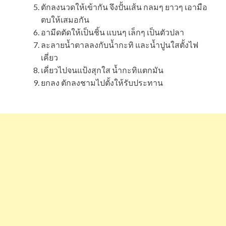
ตักลงนวดให้เข้ากัน จึงปั้นเส้น กลมๆ ยาวๆ เอามือ
ตบให้เสมอกัน
อามีดตัดให้เป็นชิ้น แบนๆ เล็กๆ เป็นตัวปลา
ละลายน้ำตาลลงกับน้ำกะทิ และน้ำปูนใสตั้งไฟ
เคี่ยว
เคี่ยวไปจนแป้งสุกใส น้ำกะทิแตกมัน
ยกลง ตักลงชามไปตั้งให้รับประทาน