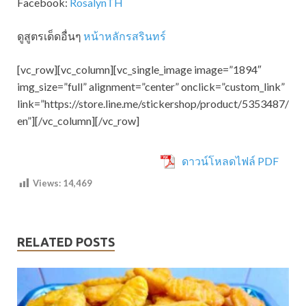
Facebook:
RosalynTH
ดูสูตรเด็ดอื่นๆ
หน้าหลักรสรินทร์
[vc_row][vc_column][vc_single_image image=”1894″
img_size=”full” alignment=”center” onclick=”custom_link”
link=”https://store.line.me/stickershop/product/5353487/
en”][/vc_column][/vc_row]
ดาวน์โหลดไฟล์ PDF
Views:
14,469
RELATED POSTS