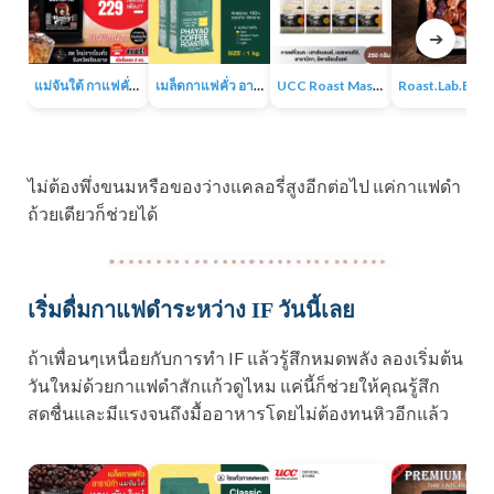
➔
แม่จันใต้ กาแฟคั่ว หอม เข้ม
เมล็ดกาแฟคั่ว อาราบิก้า 100% 1KG
UCC Roast Master กาแฟคั่วบด 250 ก.
Roast.Lab.BKK Pr
ไม่ต้องพึ่งขนมหรือของว่างแคลอรี่สูงอีกต่อไป แค่กาแฟดำ
ถ้วยเดียวก็ช่วยได้
เริ่มดื่มกาแฟดำระหว่าง IF วันนี้เลย
ถ้าเพื่อนๆเหนื่อยกับการทำ IF แล้วรู้สึกหมดพลัง ลองเริ่มต้น
วันใหม่ด้วยกาแฟดำสักแก้วดูไหม แค่นี้ก็ช่วยให้คุณรู้สึก
สดชื่นและมีแรงจนถึงมื้ออาหารโดยไม่ต้องทนหิวอีกแล้ว