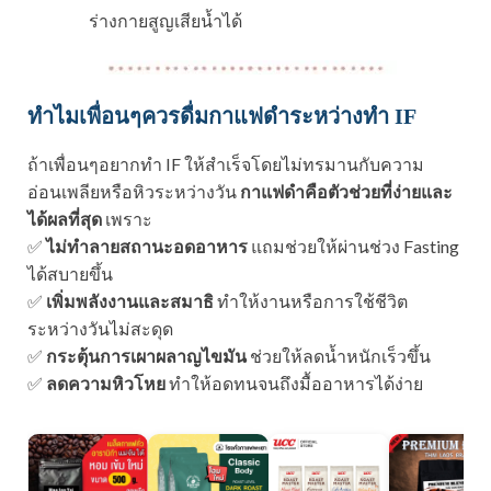
ร่างกายสูญเสียน้ำได้
ทำไมเพื่อนๆควรดื่มกาแฟดำระหว่างทำ IF
ถ้าเพื่อนๆอยากทำ IF ให้สำเร็จโดยไม่ทรมานกับความ
อ่อนเพลียหรือหิวระหว่างวัน
กาแฟดำคือตัวช่วยที่ง่ายและ
ได้ผลที่สุด
เพราะ
✅
ไม่ทำลายสถานะอดอาหาร
แถมช่วยให้ผ่านช่วง Fasting
ได้สบายขึ้น
✅
เพิ่มพลังงานและสมาธิ
ทำให้งานหรือการใช้ชีวิต
ระหว่างวันไม่สะดุด
✅
กระตุ้นการเผาผลาญไขมัน
ช่วยให้ลดน้ำหนักเร็วขึ้น
✅
ลดความหิวโหย
ทำให้อดทนจนถึงมื้ออาหารได้ง่าย