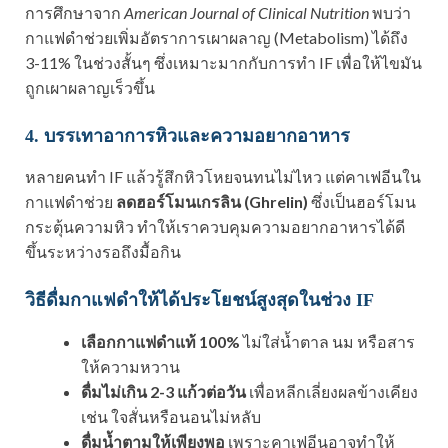
การศึกษาจาก
American Journal of Clinical Nutrition
พบว่า
กาแฟดำช่วยเพิ่มอัตราการเผาผลาญ (Metabolism) ได้ถึง
3-11% ในช่วงสั้นๆ ซึ่งเหมาะมากกับการทำ IF เพื่อให้ไขมัน
ถูกเผาผลาญเร็วขึ้น
4. บรรเทาอาการหิวและความอยากอาหาร
หลายคนทำ IF แล้วรู้สึกหิวโหยจนทนไม่ไหว แต่คาเฟอีนใน
กาแฟดำช่วย
ลดฮอร์โมนเกรลิน (Ghrelin)
ซึ่งเป็นฮอร์โมน
กระตุ้นความหิว ทำให้เราควบคุมความอยากอาหารได้ดี
ขึ้นระหว่างรอถึงมื้อกิน
วิธีดื่มกาแฟดำให้ได้ประโยชน์สูงสุดในช่วง IF
เลือกกาแฟดำแท้ 100%
ไม่ใส่น้ำตาล นม หรือสาร
ให้ความหวาน
ดื่มไม่เกิน 2-3 แก้วต่อวัน
เพื่อหลีกเลี่ยงผลข้างเคียง
เช่น ใจสั่นหรือนอนไม่หลับ
ดื่มน้ำตามให้เพียงพอ
เพราะคาเฟอีนอาจทำให้