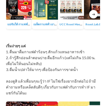
➔
แม่จันใต้ กาแฟคั่ว หอม เข้ม
เมล็ดกาแฟคั่ว อาราบิก้า 100% 1KG
UCC Roast Master กาแฟคั่วบด 250 ก.
Roast.Lab.BKK Pr
เริ่มง่ายๆ แค่
1. ตื่นมาดื่มกาแฟดำร้อนๆ สักแก้วแทนอาหารเช้า
2. ถ้ารู้สึกอ่อนล้าตอนบ่าย ดื่มอีกแก้ว (แต่ไม่เกิน 15.00 น.
เพื่อไม่ให้นอนไม่หลับ)
3. ดื่มน้ำเปล่าให้มากๆ เพื่อป้องกันการขาดน้ำ
ลองดูสิ แล้วเพื่อนๆจะรู้ว่า IF ไม่ใช่เรื่องยากอีกต่อไป ถ้ามี
คำถามหรือเคล็ดลับดีๆ เกี่ยวกับกาแฟดำกับการทำ IF มา
แชร์กันได้นะ