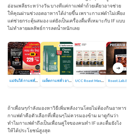
อ่อนเพลียระหว่างวัน บางทีแค่กาแฟดำถ้วยเดียวอาจช่วย
ให้คุณผ่านช่วงอดอาหารได้ง่ายขึ้น เพราะกาแฟดำไม่เพียง
แต่ช่วยกระตุ้นสมอง แต่ยังเป็นเครื่องดื่มที่เหมาะกับ IF แบบ
ไม่ทำลายผลลัพธ์การลดน้ำหนักเลย
➔
แม่จันใต้ กาแฟคั่ว หอม เข้ม
เมล็ดกาแฟคั่ว อาราบิก้า 100% 1KG
UCC Roast Master กาแฟคั่วบด 250 ก.
Roast.Lab.BKK Pr
ถ้าเพื่อนๆกำลังมองหาวิธีเพิ่มพลังงานโดยไม่ต้องกินอาหาร
กาแฟดำคือตัวเลือกที่เพื่อนๆไม่ควรมองข้าม มาดูกันว่า
ทำไมกาแฟดำถึงเป็นเพื่อนคู่ใจของคนทำ IF และดื่มยังไง
ให้ได้ประโยชน์สูงสุด