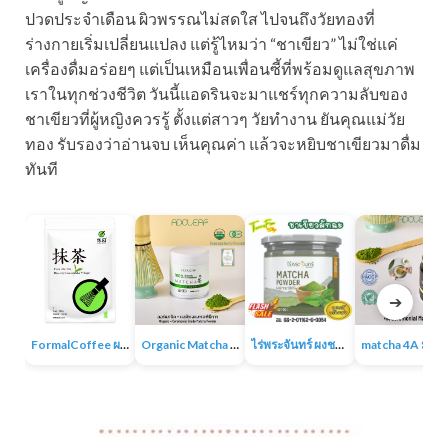
ปวดประจำเดือน ผิวพรรณไม่สดใส ไปจนถึงวัยทองที่
ร่างกายเริ่มเปลี่ยนแปลง แต่รู้ไหมว่า “ชาเขียว” ไม่ใช่แค่
เครื่องดื่มอร่อยๆ แต่เป็นเหมือนเพื่อนซี้ที่พร้อมดูแลสุขภาพ
เราในทุกช่วงชีวิต วันนี้แอดรินจะมาแชร์ทุกความลับของ
ชาเขียวที่ผู้หญิงควรรู้ ตั้งแต่สาวๆ วัยทำงาน ยันคุณแม่วัย
ทอง รับรองว่าอ่านจบ เห็นคุณค่า แล้วจะหยิบชาเขียวมาดื่ม
ทันที
➔
FormalCoffee ผงชาเขียวมัทฉะ แท้ 100% ญี่ปุ่น เกรดพรีเมี่ยม Matcha Green Tea
Organic Matcha 4A+ผงชาเขียวมัทฉะเกรดพิธีการ ออร์แกนิก 100% ไม่มีน้ำตาล ไม่มีสารเติมแต่ง
ไร่พระจันทร์ ผงชาเขียวมัทฉะ Matcha Powder 100% ไม่แต่งสี กลิ่น ไม่ผสมน้ำตาล
matcha 4A มัทฉะออร์แกนิค ผง