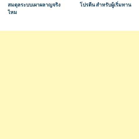
สมดุลระบบเผาผลาญจริง
โปรตีน สำหรับผู้เริ่มทาน
ไหม