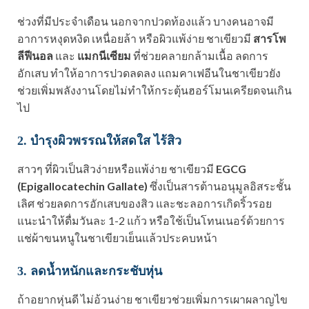
ช่วงที่มีประจำเดือน นอกจากปวดท้องแล้ว บางคนอาจมี
อาการหงุดหงิด เหนื่อยล้า หรือผิวแพ้ง่าย ชาเขียวมี
สารโพ
ลีฟีนอล
และ
แมกนีเซียม
ที่ช่วยคลายกล้ามเนื้อ ลดการ
อักเสบ ทำให้อาการปวดลดลง แถมคาเฟอีนในชาเขียวยัง
ช่วยเพิ่มพลังงานโดยไม่ทำให้กระตุ้นฮอร์โมนเครียดจนเกิน
ไป
2. บำรุงผิวพรรณให้สดใส ไร้สิว
สาวๆ ที่ผิวเป็นสิวง่ายหรือแพ้ง่าย ชาเขียวมี
EGCG
(Epigallocatechin Gallate)
ซึ่งเป็นสารต้านอนุมูลอิสระชั้น
เลิศ ช่วยลดการอักเสบของสิว และชะลอการเกิดริ้วรอย
แนะนำให้ดื่มวันละ 1-2 แก้ว หรือใช้เป็นโทนเนอร์ด้วยการ
แช่ผ้าขนหนูในชาเขียวเย็นแล้วประคบหน้า
3. ลดน้ำหนักและกระชับหุ่น
ถ้าอยากหุ่นดี ไม่อ้วนง่าย ชาเขียวช่วยเพิ่มการเผาผลาญไข