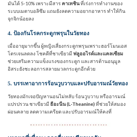
มันได้ 5-10% เพราะมีสาร
คาเทชิน
ที่เร่งการทำงานของ
ระบบเมตาบอลิซึม แถมยังลดความอยากอาหาร ทำให้กิน
จุกจิกน้อยลง
4. ป้องกันโรคกระดูกพรุนในวัยทอง
เมื่ออายุมากขึ้น ผู้หญิงเสี่ยงกระดูกพรุนเพราะฮอร์โมนเอส
โตรเจนลดลง โชคดีที่ชาเขียวมี
ฟลูออไรด์และแคลเซียม
ช่วยเสริมความแข็งแรงของกระดูก และสารต้านอนุมูล
อิสระยังชะลอการสลายมวลกระดูกอีกด้วย
5. บรรเทาอาการร้อนวูบวาบและปรับอารมณ์วัยทอง
วัยทองมักเจอปัญหานอนไม่หลับ ร้อนวูบวาบ หรืออารมณ์
แปรปรวน ชาเขียวมี
ธีอะนีน (L-Theanine)
ที่ช่วยให้สมอง
ผ่อนคลาย ลดความเครียด และปรับอารมณ์ให้คงที่