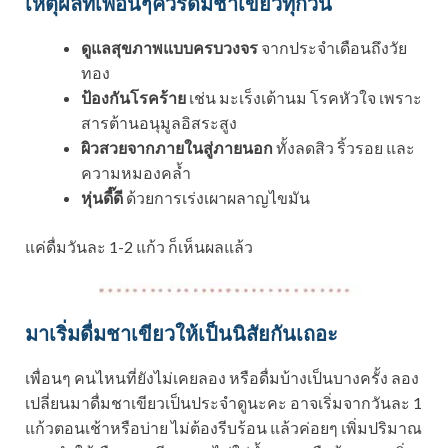
เหตุผลที่เพื่อนๆควรดื่มชาเขียวทุกวัน
ดูแลสุขภาพแบบครบวงจร
จากประจำเดือนถึงวัย
ทอง
ป้องกันโรคร้าย
เช่น มะเร็งเต้านม โรคหัวใจ เพราะ
สารต้านอนุมูลอิสระสูง
ผิวสวยจากภายในสู่ภายนอก
ทั้งลดสิว ริ้วรอย และ
ความหมองคล้ำ
หุ่นดี๊ดี
ด้วยการเร่งเผาผลาญไขมัน
แค่ดื่มวันละ 1-2 แก้ว ก็เห็นผลแล้ว
มาเริ่มดื่มชาเขียวให้เป็นนิสัยกันเถอะ
เพื่อนๆ คนไหนที่ยังไม่เคยลอง หรือดื่มบ้างเป็นบางครั้ง ลอง
เปลี่ยนมาดื่มชาเขียวเป็นประจำดูนะคะ อาจเริ่มจากวันละ 1
แก้วตอนเช้าหรือบ่าย ไม่ต้องรีบร้อน แล้วค่อยๆ เพิ่มปริมาณ