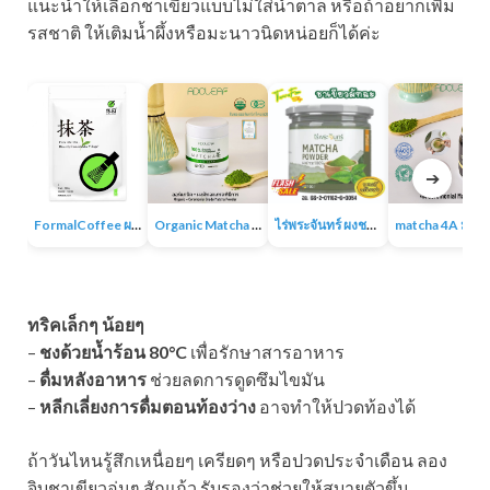
แนะนำให้เลือกชาเขียวแบบไม่ใส่น้ำตาล หรือถ้าอยากเพิ่ม
รสชาติ ให้เติมน้ำผึ้งหรือมะนาวนิดหน่อยก็ได้ค่ะ
➔
FormalCoffee ผงชาเขียวมัทฉะ แท้ 100% ญี่ปุ่น เกรดพรีเมี่ยม Matcha Green Tea
Organic Matcha 4A+ผงชาเขียวมัทฉะเกรดพิธีการ ออร์แกนิก 100% ไม่มีน้ำตาล ไม่มีสารเติมแต่ง
ไร่พระจันทร์ ผงชาเขียวมัทฉะ Matcha Powder 100% ไม่แต่งสี กลิ่น ไม่ผสมน้ำตาล
matcha 4A มัทฉะออร์แกนิค ผง
ทริคเล็กๆ น้อยๆ
–
ชงด้วยน้ำร้อน 80°C
เพื่อรักษาสารอาหาร
–
ดื่มหลังอาหาร
ช่วยลดการดูดซึมไขมัน
–
หลีกเลี่ยงการดื่มตอนท้องว่าง
อาจทำให้ปวดท้องได้
ถ้าวันไหนรู้สึกเหนื่อยๆ เครียดๆ หรือปวดประจำเดือน ลอง
จิบชาเขียวอุ่นๆ สักแก้ว รับรองว่าช่วยให้สบายตัวขึ้น