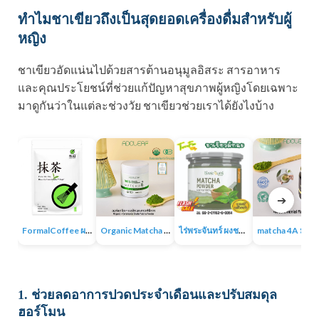
ทำไมชาเขียวถึงเป็นสุดยอดเครื่องดื่มสำหรับผู้
หญิง
ชาเขียวอัดแน่นไปด้วยสารต้านอนุมูลอิสระ สารอาหาร
และคุณประโยชน์ที่ช่วยแก้ปัญหาสุขภาพผู้หญิงโดยเฉพาะ
มาดูกันว่าในแต่ละช่วงวัย ชาเขียวช่วยเราได้ยังไงบ้าง
➔
FormalCoffee ผงชาเขียวมัทฉะ แท้ 100% ญี่ปุ่น เกรดพรีเมี่ยม Matcha Green Tea
Organic Matcha 4A+ผงชาเขียวมัทฉะเกรดพิธีการ ออร์แกนิก 100% ไม่มีน้ำตาล ไม่มีสารเติมแต่ง
ไร่พระจันทร์ ผงชาเขียวมัทฉะ Matcha Powder 100% ไม่แต่งสี กลิ่น ไม่ผสมน้ำตาล
matcha 4A มัทฉะออร์แกนิค ผง
1. ช่วยลดอาการปวดประจำเดือนและปรับสมดุล
ฮอร์โมน