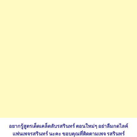
อยากรู้สูตรเด็ดเคล็ดลับรสรินทร์ ตอนใหม่ๆ อย่าลืมกดไลค์
แฟนเพจรสรินทร์ นะคะ
ขอบคุณที่ติดตามเพจ รสรินทร์