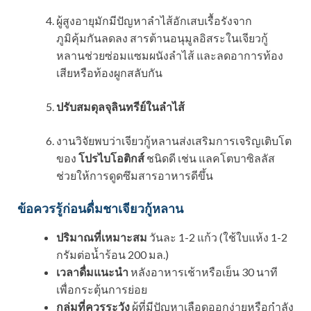
ผู้สูงอายุมักมีปัญหาลำไส้อักเสบเรื้อรังจาก
ภูมิคุ้มกันลดลง สารต้านอนุมูลอิสระในเจียวกู้
หลานช่วยซ่อมแซมผนังลำไส้ และลดอาการท้อง
เสียหรือท้องผูกสลับกัน
ปรับสมดุลจุลินทรีย์ในลำไส้
งานวิจัยพบว่าเจียวกู้หลานส่งเสริมการเจริญเติบโต
ของ
โปรไบโอติกส์
ชนิดดี เช่น แลคโตบาซิลลัส
ช่วยให้การดูดซึมสารอาหารดีขึ้น
ข้อควรรู้ก่อนดื่มชาเจียวกู้หลาน
ปริมาณที่เหมาะสม
วันละ 1-2 แก้ว (ใช้ใบแห้ง 1-2
กรัมต่อน้ำร้อน 200 มล.)
เวลาดื่มแนะนำ
หลังอาหารเช้าหรือเย็น 30 นาที
เพื่อกระตุ้นการย่อย
กลุ่มที่ควรระวัง
ผู้ที่มีปัญหาเลือดออกง่ายหรือกำลัง