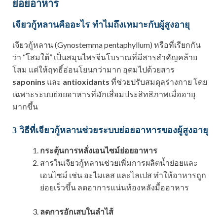
ย่อยอาหาร
เจียวกู้หลานคืออะไร ทำไมถึงเหมาะกับผู้สูงอายุ
เจียวกู้หลาน (Gynostemma pentaphyllum) หรือที่เรียกกัน
ว่า “โสมใต้” เป็นสมุนไพรจีนโบราณที่มีสารสำคัญคล้าย
โสม แต่ให้ฤทธิ์อ่อนโยนกว่ามาก อุดมไปด้วยสาร
saponins
และ
antioxidants
ที่ช่วยปรับสมดุลร่างกาย โดย
เฉพาะระบบย่อยอาหารที่มักเสื่อมประสิทธิภาพเมื่ออายุ
มากขึ้น
3 วิธีที่เจียวกู้หลานช่วยระบบย่อยอาหารของผู้สูงอายุ
กระตุ้นการหลั่งเอนไซม์ย่อยอาหาร
สารในเจียวกู้หลานช่วยเพิ่มการผลิตน้ำย่อยและ
เอนไซม์ เช่น อะไมเลส และไลเปส ทำให้อาหารถูก
ย่อยเร็วขึ้น ลดอาการแน่นท้องหลังมื้ออาหาร
ลดการอักเสบในลำไส้