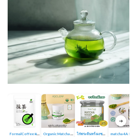
➔
FormalCoffee ผงชาเขียวมัทฉะ แท้ 100% ญี่ปุ่น เกรดพรีเมี่ยม Matcha Green Tea
Organic Matcha 4A+ผงชาเขียวมัทฉะเกรดพิธีการ ออร์แกนิก 100% ไม่มีน้ำตาล ไม่มีสารเติมแต่ง
ไร่พระจันทร์ ผงชาเขียวมัทฉะ Matcha Powder 100% ไม่แต่งสี กลิ่น ไม่ผสมน้ำตาล
matcha 4A มัทฉะออร์แกนิค ผง