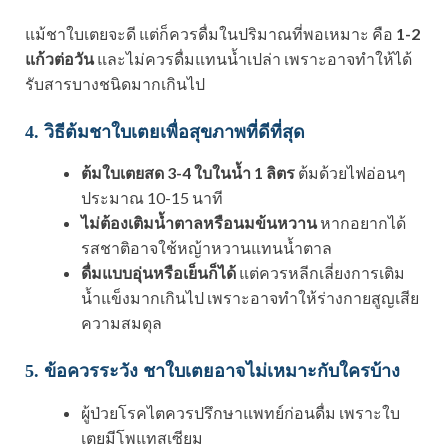
แม้ชาใบเตยจะดี แต่ก็ควรดื่มในปริมาณที่พอเหมาะ คือ
1-2
แก้วต่อวัน
และไม่ควรดื่มแทนน้ำเปล่า เพราะอาจทำให้ได้
รับสารบางชนิดมากเกินไป
4. วิธีต้มชาใบเตยเพื่อสุขภาพที่ดีที่สุด
ต้มใบเตยสด 3-4 ใบในน้ำ 1 ลิตร
ต้มด้วยไฟอ่อนๆ
ประมาณ 10-15 นาที
ไม่ต้องเติมน้ำตาลหรือนมข้นหวาน
หากอยากได้
รสชาติอาจใช้หญ้าหวานแทนน้ำตาล
ดื่มแบบอุ่นหรือเย็นก็ได้
แต่ควรหลีกเลี่ยงการเติม
น้ำแข็งมากเกินไป เพราะอาจทำให้ร่างกายสูญเสีย
ความสมดุล
5. ข้อควรระวัง ชาใบเตยอาจไม่เหมาะกับใครบ้าง
ผู้ป่วยโรคไตควรปรึกษาแพทย์ก่อนดื่ม เพราะใบ
เตยมีโพแทสเซียม