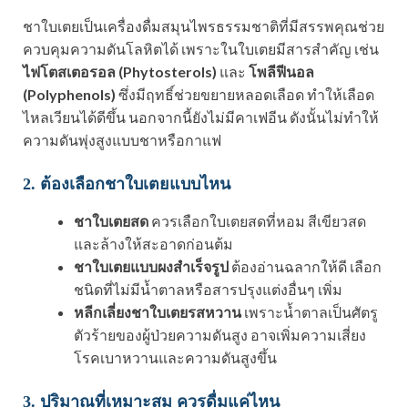
ชาใบเตยเป็นเครื่องดื่มสมุนไพรธรรมชาติที่มีสรรพคุณช่วย
ควบคุมความดันโลหิตได้ เพราะในใบเตยมีสารสำคัญ เช่น
ไฟโตสเตอรอล (Phytosterols)
และ
โพลีฟีนอล
(Polyphenols)
ซึ่งมีฤทธิ์ช่วยขยายหลอดเลือด ทำให้เลือด
ไหลเวียนได้ดีขึ้น นอกจากนี้ยังไม่มีคาเฟอีน ดังนั้นไม่ทำให้
ความดันพุ่งสูงแบบชาหรือกาแฟ
2. ต้องเลือกชาใบเตยแบบไหน
ชาใบเตยสด
ควรเลือกใบเตยสดที่หอม สีเขียวสด
และล้างให้สะอาดก่อนต้ม
ชาใบเตยแบบผงสำเร็จรูป
ต้องอ่านฉลากให้ดี เลือก
ชนิดที่ไม่มีน้ำตาลหรือสารปรุงแต่งอื่นๆ เพิ่ม
หลีกเลี่ยงชาใบเตยรสหวาน
เพราะน้ำตาลเป็นศัตรู
ตัวร้ายของผู้ป่วยความดันสูง อาจเพิ่มความเสี่ยง
โรคเบาหวานและความดันสูงขึ้น
3. ปริมาณที่เหมาะสม ควรดื่มแค่ไหน