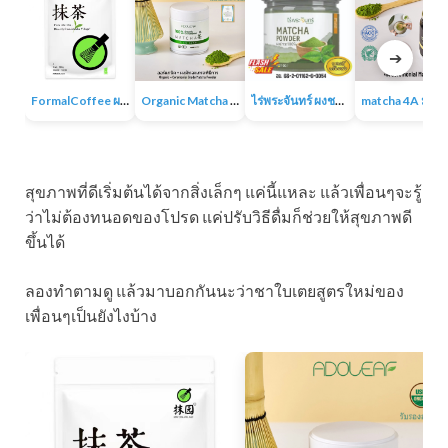
➔
FormalCoffee ผงชาเขียวมัทฉะ แท้ 100% ญี่ปุ่น เกรดพรีเมี่ยม Matcha Green Tea
Organic Matcha 4A+ผงชาเขียวมัทฉะเกรดพิธีการ ออร์แกนิก 100% ไม่มีน้ำตาล ไม่มีสารเติมแต่ง
ไร่พระจันทร์ ผงชาเขียวมัทฉะ Matcha Powder 100% ไม่แต่งสี กลิ่น ไม่ผสมน้ำตาล
matcha 4A มัทฉะออร์แกนิค ผง
สุขภาพที่ดีเริ่มต้นได้จากสิ่งเล็กๆ แค่นี้แหละ แล้วเพื่อนๆจะรู้
ว่าไม่ต้องทนอดของโปรด แค่ปรับวิธีดื่มก็ช่วยให้สุขภาพดี
ขึ้นได้
ลองทำตามดู แล้วมาบอกกันนะว่าชาใบเตยสูตรใหม่ของ
เพื่อนๆเป็นยังไงบ้าง