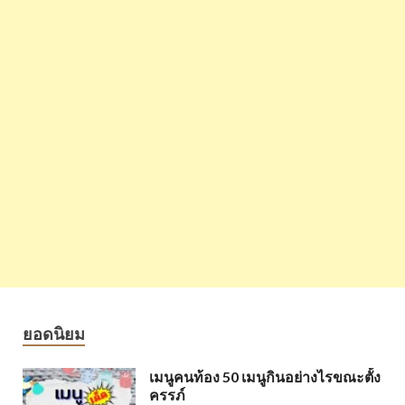
ยอดนิยม
เมนูคนท้อง 50 เมนูกินอย่างไรขณะตั้ง
ครรภ์