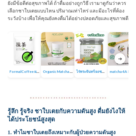
ยังมีข้อดีต่อสุขภาพได้ ถ้าดื่มอย่างถูกวิธี เรามาดูกันว่าควร
เลือกชาใบเตยแบบไหน ปริมาณเท่าไหร่ และมีอะไรที่ต้อง
ระวังบ้าง เพื่อให้คุณยังคงดื่มได้อย่างปลอดภัยและสุขภาพดี
➔
FormalCoffee ผงชาเขียวมัทฉะ แท้ 100% ญี่ปุ่น เกรดพรีเมี่ยม Matcha Green Tea
Organic Matcha 4A+ผงชาเขียวมัทฉะเกรดพิธีการ ออร์แกนิก 100% ไม่มีน้ำตาล ไม่มีสารเติมแต่ง
ไร่พระจันทร์ ผงชาเขียวมัทฉะ Matcha Powder 100% ไม่แต่งสี กลิ่น ไม่ผสมน้ำตาล
matcha 4A มัทฉะออร์แกนิค ผง
รู้ลึก รู้จริง ชาใบเตยกับความดันสูง ดื่มยังไงให้
ได้ประโยชน์สูงสุด
1. ทำไมชาใบเตยถึงเหมาะกับผู้ป่วยความดันสูง