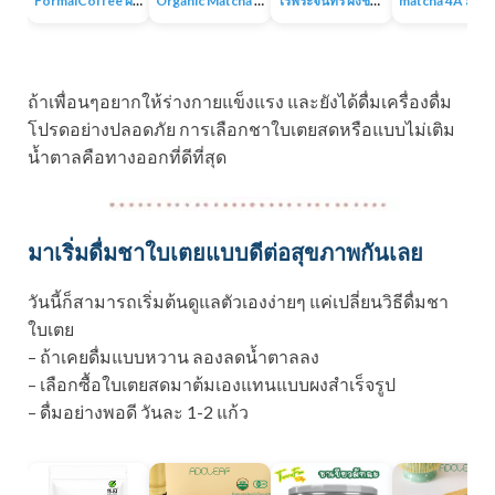
FormalCoffee ผงชาเขียวมัทฉะ แท้ 100% ญี่ปุ่น เกรดพรีเมี่ยม Matcha Green Tea
Organic Matcha 4A+ผงชาเขียวมัทฉะเกรดพิธีการ ออร์แกนิก 100% ไม่มีน้ำตาล ไม่มีสารเติมแต่ง
ไร่พระจันทร์ ผงชาเขียวมัทฉะ Matcha Powder 100% ไม่แต่งสี กลิ่น ไม่ผสมน้ำตาล
matcha 4A มัทฉะออร์แกนิค ผง
ถ้าเพื่อนๆอยากให้ร่างกายแข็งแรง และยังได้ดื่มเครื่องดื่ม
โปรดอย่างปลอดภัย การเลือกชาใบเตยสดหรือแบบไม่เติม
น้ำตาลคือทางออกที่ดีที่สุด
มาเริ่มดื่มชาใบเตยแบบดีต่อสุขภาพกันเลย
วันนี้ก็สามารถเริ่มต้นดูแลตัวเองง่ายๆ แค่เปลี่ยนวิธีดื่มชา
ใบเตย
– ถ้าเคยดื่มแบบหวาน ลองลดน้ำตาลลง
– เลือกซื้อใบเตยสดมาต้มเองแทนแบบผงสำเร็จรูป
– ดื่มอย่างพอดี วันละ 1-2 แก้ว