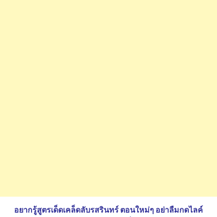
อยากรู้สูตรเด็ดเคล็ดลับรสรินทร์ ตอนใหม่ๆ อย่าลืมกดไลค์