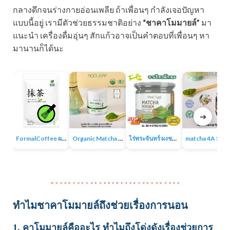
กลางดึกจนร่างกายอ่อนเพลีย ถ้าเพื่อนๆ กำลังเจอปัญหา
แบบนี้อยู่ เรามีตัวช่วยธรรมชาติอย่าง
“ชาคาโมมายล์”
มา
แนะนำ เครื่องดื่มอุ่นๆ สักแก้วอาจเป็นคำตอบที่เพื่อนๆ หา
มานานก็ได้นะ
➔
FormalCoffee ผงชาเขียวมัทฉะ แท้ 100% ญี่ปุ่น เกรดพรีเมี่ยม Matcha Green Tea
Organic Matcha 4A+ผงชาเขียวมัทฉะเกรดพิธีการ ออร์แกนิก 100% ไม่มีน้ำตาล ไม่มีสารเติมแต่ง
ไร่พระจันทร์ ผงชาเขียวมัทฉะ Matcha Powder 100% ไม่แต่งสี กลิ่น ไม่ผสมน้ำตาล
matcha 4A มัทฉะออร์แกนิค ผง
ทำไมชาคาโมมายล์ถึงช่วยเรื่องการนอน
1. คาโมมายล์คืออะไร ทำไมถึงโด่งดังเรื่องช่วยการ