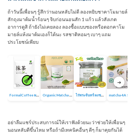
ถ้าวันนี้เพื่อนๆ รู้สึกว่านอนหลับไม่ดี ลองหยิบชาคาโมมายล์
สักถุงมาต้มน้ำร้อนๆ จิบก่อนนอนสัก 1 แก้ว แล้วสังเกต
อาการดูสิ ถ้ายังไม่เคยลอง ลองซื้อแบบซองหรือดอกคาโม
มายล์แห้งมาต้มเองก็ได้นะ รสชาติหอมๆ เบาๆ แถม
ประโยชน์เพียบ
➔
FormalCoffee ผงชาเขียวมัทฉะ แท้ 100% ญี่ปุ่น เกรดพรีเมี่ยม Matcha Green Tea
Organic Matcha 4A+ผงชาเขียวมัทฉะเกรดพิธีการ ออร์แกนิก 100% ไม่มีน้ำตาล ไม่มีสารเติมแต่ง
ไร่พระจันทร์ ผงชาเขียวมัทฉะ Matcha Powder 100% ไม่แต่งสี กลิ่น ไม่ผสมน้ำตาล
matcha 4A มัทฉะออร์แกนิค ผง
อย่าลืมแชร์ประสบการณ์ให้เราฟังด้วยนะว่าช่วยให้เพื่อนๆ
นอนหลับดีขึ้นไหม หรือถ้ามีเทคนิคอื่นๆ ดีๆ ก็มาคุยกันได้