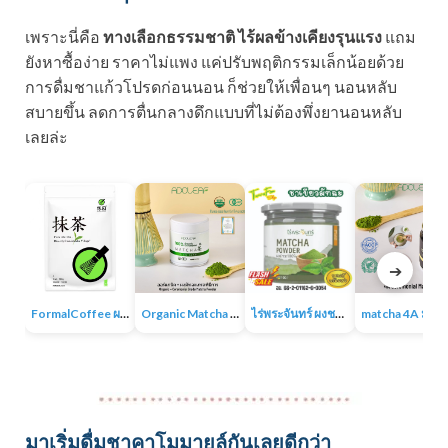
เพราะนี่คือ
ทางเลือกธรรมชาติ ไร้ผลข้างเคียงรุนแรง
แถม
ยังหาซื้อง่าย ราคาไม่แพง แค่ปรับพฤติกรรมเล็กน้อยด้วย
การดื่มชาแก้วโปรดก่อนนอน ก็ช่วยให้เพื่อนๆ นอนหลับ
สบายขึ้น ลดการตื่นกลางดึกแบบที่ไม่ต้องพึ่งยานอนหลับ
เลยล่ะ
➔
FormalCoffee ผงชาเขียวมัทฉะ แท้ 100% ญี่ปุ่น เกรดพรีเมี่ยม Matcha Green Tea
Organic Matcha 4A+ผงชาเขียวมัทฉะเกรดพิธีการ ออร์แกนิก 100% ไม่มีน้ำตาล ไม่มีสารเติมแต่ง
ไร่พระจันทร์ ผงชาเขียวมัทฉะ Matcha Powder 100% ไม่แต่งสี กลิ่น ไม่ผสมน้ำตาล
matcha 4A มัทฉะออร์แกนิค ผง
มาเริ่มดื่มชาคาโมมายล์กันเลยดีกว่า