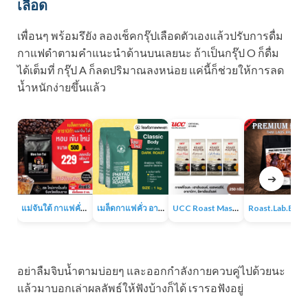
เลือด
เพื่อนๆ พร้อมรึยัง ลองเช็คกรุ๊ปเลือดตัวเองแล้วปรับการดื่ม
กาแฟดำตามคำแนะนำด้านบนเลยนะ ถ้าเป็นกรุ๊ป O ก็ดื่ม
ได้เต็มที่ กรุ๊ป A ก็ลดปริมาณลงหน่อย แค่นี้ก็ช่วยให้การลด
น้ำหนักง่ายขึ้นแล้ว
➔
แม่จันใต้ กาแฟคั่ว หอม เข้ม
เมล็ดกาแฟคั่ว อาราบิก้า 100% 1KG
UCC Roast Master กาแฟคั่วบด 250 ก.
Roast.Lab.BKK Pr
อย่าลืมจิบน้ำตามบ่อยๆ และออกกำลังกายควบคู่ไปด้วยนะ
แล้วมาบอกเล่าผลลัพธ์ให้ฟังบ้างก็ได้ เรารอฟังอยู่