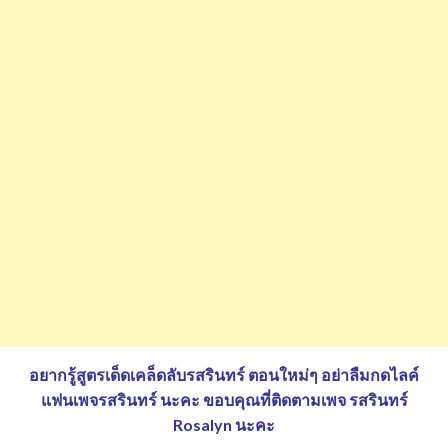
อยากรู้สูตรเด็ดเคล็ดลับรสรินทร์ ตอนใหม่ๆ อย่าลืมกดไลค์
แฟนเพจรสรินทร์ นะคะ
ขอบคุณที่ติดตามเพจ รสรินทร์
Rosalyn นะคะ