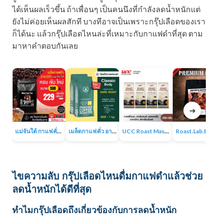
ได้เห็นผลเร็วขึ้น ถ้าเพื่อนๆ เป็นคนนึงที่กำลังลดน้ำหนักแต่
ยังไม่ค่อยเห็นผลสักที บางทีอาจเป็นเพราะกรุ๊ปเลือดของเรา
ก็ได้นะ แล้วกรุ๊ปเลือดไหนล่ะที่เหมาะกับกาแฟดำที่สุด ตาม
มาหาคำตอบกันเลย
➔
แม่จันใต้ กาแฟคั่ว หอม เข้ม
เมล็ดกาแฟคั่ว อาราบิก้า 100% 1KG
UCC Roast Master กาแฟคั่วบด 250 ก.
Roast.Lab.BKK Pr
ไขความลับ กรุ๊ปเลือดไหนดื่มกาแฟดำแล้วช่วย
ลดน้ำหนักได้ดีที่สุด
ทำไมกรุ๊ปเลือดถึงเกี่ยวข้องกับการลดน้ำหนัก