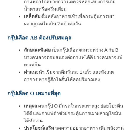
กาแฟดำได้สบายกว่า แต่ควรหลีกเลี่ยงการเติม
น้ำตาลหรือครีมเทียม
เคล็ดลับ
ดื่มหลังอาหารเช้าเพื่อกระตุ้นการเผา
ผลาญ แต่ไม่เกิน 2 แก้วต่อวัน
กรุ๊ปเลือด AB ต้องปรับสมดุล
ลักษณะพิเศษ
เป็นกรุ๊ปเลือดผสมระหว่าง A กับ B
บางคนอาจตอบสนองต่อกาแฟได้ดี บางคนอาจแพ้
คาเฟอีน
คำแนะนำ
เริ่มจากดื่มวันละ 1 แก้ว และสังเกต
อาการ หากรู้สึกใจสั่นให้ลดปริมาณลง
กรุ๊ปเลือด O เหมาะที่สุด
เหตุผล
คนกรุ๊ป O มีกรดในกระเพาะสูง ย่อยโปรตีน
ได้ดี และกาแฟดำช่วยกระตุ้นการเผาผลาญไขมัน
ได้ชัดเจน
ประโยชน์เสริม
ลดความอยากอาหาร เพิ่มพลังงาน