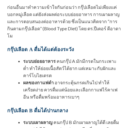
ก่อนอื่นมาทำความเข้าใจกันก่อนว่า กรุ๊ปเลือดไม่เพียงแค่
บอกหมู่เลือด แต่ยังส่งผลต่อระบบย่อยอาหาร การเผาผลาญ
และการตอบสนองต่ออาหารด้วย ซึ่งเป็นแนวคิดจาก “การ
กินตามกรุ๊ปเลือด” (Blood Type Diet) โดย ดร.ปีเตอร์ ดีอาดา
โม
กรุ๊ปเลือด A ดื่มได้แต่ต้องระวัง
ระบบย่อยอาหาร
คนกรุ๊ป A มักมีกรดในกระเพาะ
ต่ำ ทำให้ย่อยเนื้อสัตว์ได้ยาก แต่เหมาะกับผักและ
คาร์โบไฮเดรต
ผลของกาแฟดำ
อาจกระตุ้นกรดเกินไป ทำให้
เครียดง่าย ควรดื่มแต่น้อยและเลือกกาแฟไร้คาเฟ
อีน หรือดื่มพร้อมอาหารเบาๆ
กรุ๊ปเลือด B ดื่มได้ปานกลาง
ระบบเผาผลาญ
คนกรุ๊ป B มักเผาผลาญได้ดี เลยดื่ม