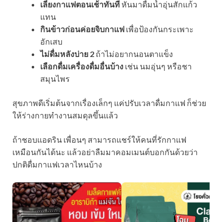
เลี่ยงกาแฟตอนเช้าทันที
หันมาดื่มน้ำอุ่นสักแก้ว
แทน
กินข้าวก่อนค่อยจิบกาแฟ
เพื่อป้องกันกระเพาะ
อักเสบ
ไม่ดื่มหลังบ่าย 2
ถ้าไม่อยากนอนตาแข็ง
เลือกดื่มเครื่องดื่มอื่นบ้าง
เช่น นมอุ่นๆ หรือชา
สมุนไพร
สุขภาพดีเริ่มต้นจากเรื่องเล็กๆ แค่ปรับเวลาดื่มกาแฟ ก็ช่วย
ให้ร่างกายทำงานสมดุลขึ้นแล้ว
ถ้าชอบแอดริน เพื่อนๆ สามารถแชร์ให้คนที่รักกาแฟ
เหมือนกันได้นะ แล้วอย่าลืมมาคอมเมนต์บอกกันด้วยว่า
ปกติดื่มกาแฟเวลาไหนบ้าง