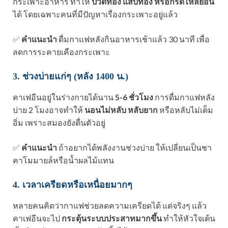
กระเพาะอาหาร ทำให้
ปวดท้อง แสบท้อง หรือกรดไหลย้อน
ได้ โดยเฉพาะคนที่มีปัญหาเรื่องกระเพาะอยู่แล้ว
✅
คำแนะนำ
ดื่มกาแฟหลังกินอาหารเช้าแล้ว 30 นาที เพื่อ
ลดการระคายเคืองกระเพาะ
3. ช่วงบ่ายแก่ๆ (หลัง 1400 น.)
คาเฟอีนอยู่ในร่างกายได้นาน
5-6 ชั่วโมง
การดื่มกาแฟหลัง
บ่าย 2 โมงอาจทำให้
นอนไม่หลับ หลับยาก
หรือหลับไม่เต็ม
อิ่ม เพราะสมองยังตื่นตัวอยู่
✅
คำแนะนำ
ถ้าอยากได้พลังงานช่วงบ่าย ให้เปลี่ยนเป็นชา
คาโมมายล์หรือน้ำผลไม้แทน
4. เวลาเครียดหรือเหนื่อยมากๆ
หลายคนคิดว่ากาแฟช่วยลดความเครียดได้ แต่จริงๆ แล้ว
คาเฟอีนจะไป
กระตุ้นระบบประสาทมากขึ้น
ทำให้หัวใจเต้น