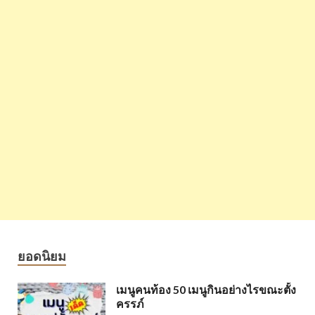
ยอดนิยม
เมนูคนท้อง 50 เมนูกินอย่างไรขณะตั้ง
ครรภ์