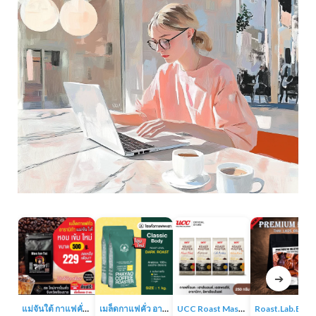
➔
แม่จันใต้ กาแฟคั่ว หอม เข้ม
เมล็ดกาแฟคั่ว อาราบิก้า 100% 1KG
UCC Roast Master กาแฟคั่วบด 250 ก.
Roast.Lab.BKK Pr