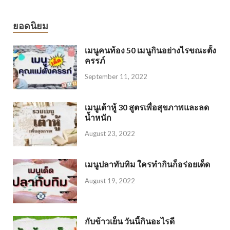
ยอดนิยม
เมนูคนท้อง 50 เมนูกินอย่างไรขณะตั้ง
ครรภ์
September 11, 2022
เมนูเต้าหู้ 30 สูตรเพื่อสุขภาพและลด
น้ำหนัก
August 23, 2022
เมนูปลาทับทิม ใครทำกินก็อร่อยเด็ด
August 19, 2022
กับข้าวเย็น วันนี้กินอะไรดี