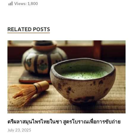
Views:
1,800
RELATED POSTS
ตรีผลาสมุนไพรไทยในชา สูตรโบราณเพื่อการขับถ่าย
July 23, 2025