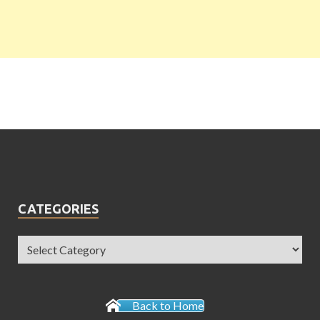
CATEGORIES
Back to Home