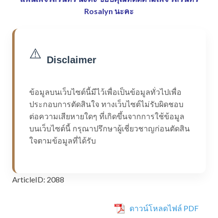
Rosalyn นะคะ
⚠️
Disclaimer
ข้อมูลบนเว็บไซต์นี้มีไว้เพื่อเป็นข้อมูลทั่วไปเพื่อ
ประกอบการตัดสินใจ ทางเว็บไซต์ไม่รับผิดชอบ
ต่อความเสียหายใดๆ ที่เกิดขึ้นจากการใช้ข้อมูล
บนเว็บไซต์นี้ กรุณาปรึกษาผู้เชี่ยวชาญก่อนตัดสิน
ใจตามข้อมูลที่ได้รับ
ArticleID: 2088
ดาวน์โหลดไฟล์ PDF