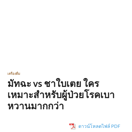
เครื่องดื่ม
มัทฉะ vs ชาใบเตย ใคร
เหมาะสำหรับผู้ป่วยโรคเบา
หวานมากกว่า
ดาวน์โหลดไฟล์ PDF