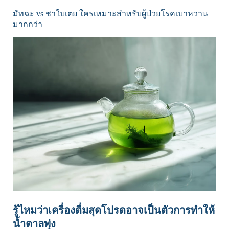
มัทฉะ vs ชาใบเตย ใครเหมาะสำหรับผู้ป่วยโรคเบาหวาน
มากกว่า
รู้ไหมว่าเครื่องดื่มสุดโปรดอาจเป็นตัวการทำให้
น้ำตาลพุ่ง