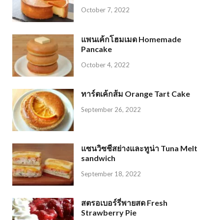
October 7, 2022
แพนเค้กโฮมเมด Homemade
Pancake
October 4, 2022
ทาร์ตเค้กส้ม Orange Tart Cake
September 26, 2022
แซนวิซชีสย่างและทูน่า Tuna Melt
sandwich
September 18, 2022
สตรอเบอร์รี่พายสด Fresh
Strawberry Pie