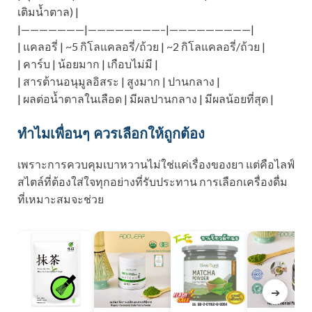
เติมน้ำตาล) |
|———————|————————–|—————————|
| แคลอรี่ | ~5 กิโลแคลอรี่/ถ้วย | ~2 กิโลแคลอรี่/ถ้วย |
| คาร์บ | น้อยมาก | เกือบไม่มี |
| สารต้านอนุมูลอิสระ | สูงมาก | ปานกลาง |
| ผลต่อน้ำตาลในเลือด | มีผลปานกลาง | มีผลน้อยที่สุด |
ทำไมเพื่อนๆ ควรเลือกให้ถูกต้อง
เพราะการควบคุมเบาหวานไม่ใช่แค่เรื่องของยา แต่คือไลฟ์
สไตล์ที่ต้องใส่ใจทุกอย่างที่รับประทาน การเลือกเครื่องดื่ม
ที่เหมาะสมจะช่วย
➔