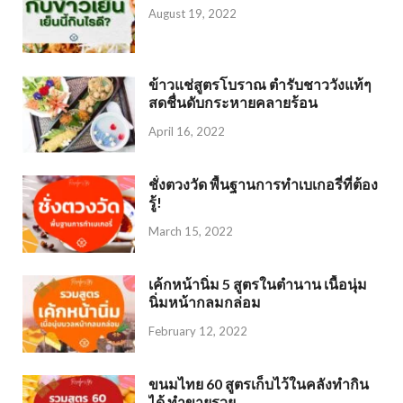
August 19, 2022
ข้าวแช่สูตรโบราณ ตำรับชาววังแท้ๆ
สดชื่นดับกระหายคลายร้อน
April 16, 2022
ชั่งตวงวัด พื้นฐานการทำเบเกอรี่ที่ต้อง
รู้!
March 15, 2022
เค้กหน้านิ่ม 5 สูตรในตำนาน เนื้อนุ่ม
นิ่มหน้ากลมกล่อม
February 12, 2022
ขนมไทย 60 สูตรเก็บไว้ในคลังทำกิน
ได้ ทำขายรวย