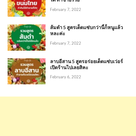
February 7, 2022
ส้มตำ 5 สูตรเด็ดแซ่บกว่านี้ก็หนูแล้ว
หละค่ะ
February 7, 2022
ลาบอีสาน 5 สูตรอร่อยเด็ดแซ่บเว่อร์
เปิดร้านไปเลยสิคะ
February 6, 2022