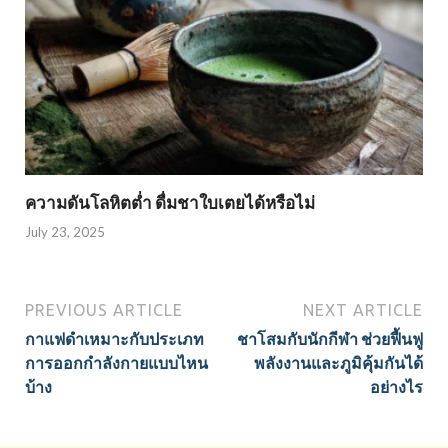
ความดันโลหิตต่ำ ดื่มชาใบเตยได้หรือไม่
July 23, 2025
PREVIOUS ARTICLE
NEXT ARTICLE
กาแฟดำเหมาะกับประเภท
ชาโสมกับนักกีฬา ช่วยฟื้นฟู
การออกกำลังกายแบบไหน
พลังงานและภูมิคุ้มกันได้
บ้าง
อย่างไร