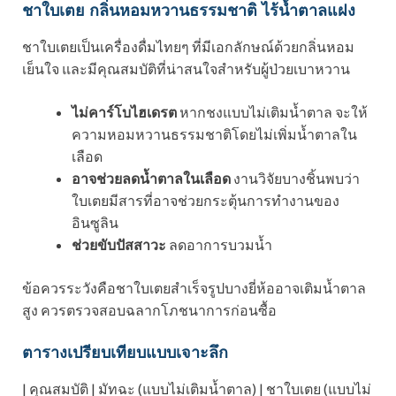
ชาใบเตย กลิ่นหอมหวานธรรมชาติ ไร้น้ำตาลแฝง
ชาใบเตยเป็นเครื่องดื่มไทยๆ ที่มีเอกลักษณ์ด้วยกลิ่นหอม
เย็นใจ และมีคุณสมบัติที่น่าสนใจสำหรับผู้ป่วยเบาหวาน
ไม่คาร์โบไฮเดรต
หากชงแบบไม่เติมน้ำตาล จะให้
ความหอมหวานธรรมชาติโดยไม่เพิ่มน้ำตาลใน
เลือด
อาจช่วยลดน้ำตาลในเลือด
งานวิจัยบางชิ้นพบว่า
ใบเตยมีสารที่อาจช่วยกระตุ้นการทำงานของ
อินซูลิน
ช่วยขับปัสสาวะ
ลดอาการบวมน้ำ
ข้อควรระวังคือชาใบเตยสำเร็จรูปบางยี่ห้ออาจเติมน้ำตาล
สูง ควรตรวจสอบฉลากโภชนาการก่อนซื้อ
ตารางเปรียบเทียบแบบเจาะลึก
| คุณสมบัติ | มัทฉะ (แบบไม่เติมน้ำตาล) | ชาใบเตย (แบบไม่