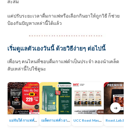
สะสม
แค่ปรับระยะเวลาดื่มกาแฟหรือเลือกกินยาให้ถูกวิธี ก็ช่วย
ป้องกันปัญหาเหล่านี้ได้แล้ว
เริ่มดูแลตัวเองวันนี้ ด้วยวิธีง่ายๆ ต่อไปนี้
เพื่อนๆ คนไหนที่ชอบดื่มกาแฟดำเป็นประจำ ลองนำเคล็ด
ลับเหล่านี้ไปใช้ดูนะ
➔
แม่จันใต้ กาแฟคั่ว หอม เข้ม
เมล็ดกาแฟคั่ว อาราบิก้า 100% 1KG
UCC Roast Master กาแฟคั่วบด 250 ก.
Roast.Lab.BKK Pr