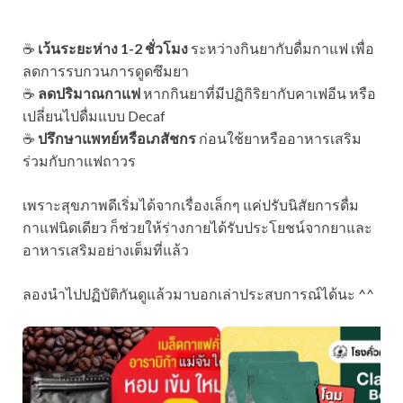
☕
เว้นระยะห่าง 1-2 ชั่วโมง
ระหว่างกินยากับดื่มกาแฟ เพื่อ
ลดการรบกวนการดูดซึมยา
☕
ลดปริมาณกาแฟ
หากกินยาที่มีปฏิกิริยากับคาเฟอีน หรือ
เปลี่ยนไปดื่มแบบ Decaf
☕
ปรึกษาแพทย์หรือเภสัชกร
ก่อนใช้ยาหรืออาหารเสริม
ร่วมกับกาแฟถาวร
เพราะสุขภาพดีเริ่มได้จากเรื่องเล็กๆ แค่ปรับนิสัยการดื่ม
กาแฟนิดเดียว ก็ช่วยให้ร่างกายได้รับประโยชน์จากยาและ
อาหารเสริมอย่างเต็มที่แล้ว
ลองนำไปปฏิบัติกันดูแล้วมาบอกเล่าประสบการณ์ได้นะ ^^