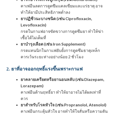
คาเฟอีนลดการดูดซึมแคลเซียมและแร่ธาตุ อาจ
ทำให้ยามีประสิทธิภาพต่ำลง
ยาปฏิชีวนะบางชนิด (เช่น Ciprofloxacin,
Levofloxacin)
กรดในกาแฟอาจขัดขวางการดูดซึมยา ทำให้ฆ่า
เชื้อได้ไม่เต็มที่
ยาบำรุงเลือด (เช่น Iron Supplement)
กรดแทนนิกในกาแฟยับยั้งการดูดซึมธาตุเหล็ก
ควรเว้นระยะห่างอย่างน้อย 2 ชั่วโมง
2. ยาที่อาจออกฤทธิ์แรงขึ้นเพราะกาแฟ
ยาคลายเครียดหรือยานอนหลับ (เช่น Diazepam,
Lorazepam)
คาเฟอีนต้านฤทธิ์ยา ทำให้ยาอาจไม่ได้ผลเท่าที่
ควร
ยาสำหรับโรคหัวใจ (เช่น Propranolol, Atenolol)
คาเฟอีนกระตุ้นหัวใจ อาจทำให้ใจสั่นหรือความดัน