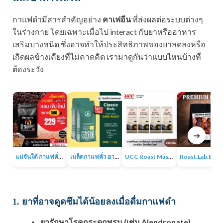
กาแฟดำมีสารสำคัญอย่าง
คาเฟอีน
ที่ส่งผลต่อระบบต่างๆ
ในร่างกาย โดยเฉพาะเมื่อไป interact กับยาหรืออาหาร
เสริมบางชนิด ซึ่งอาจทำให้ประสิทธิภาพของยาลดลงหรือ
เกิดผลข้างเคียงที่ไม่คาดคิด เรามาดูกันว่าแบบไหนบ้างที่
ต้องระวัง
➔
แม่จันใต้ กาแฟคั่ว หอม เข้ม
เมล็ดกาแฟคั่ว อาราบิก้า 100% 1KG
UCC Roast Master กาแฟคั่วบด 250 ก.
Roast.Lab.BKK Pr
1. ยาที่อาจดูดซึมได้น้อยลงเมื่อดื่มกาแฟดำ
ยารักษาโรคกระดูกพรุน (เช่น Alendronate)