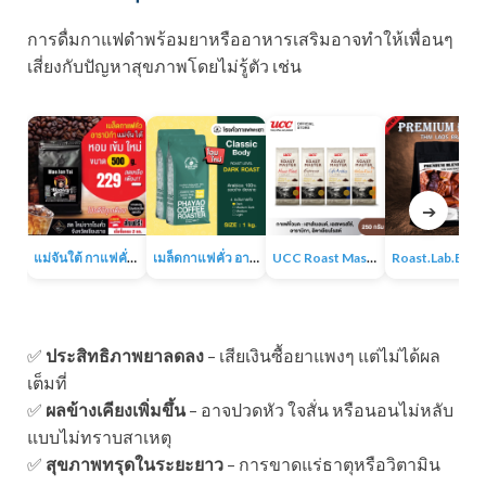
การดื่มกาแฟดำพร้อมยาหรืออาหารเสริมอาจทำให้เพื่อนๆ
เสี่ยงกับปัญหาสุขภาพโดยไม่รู้ตัว เช่น
➔
แม่จันใต้ กาแฟคั่ว หอม เข้ม
เมล็ดกาแฟคั่ว อาราบิก้า 100% 1KG
UCC Roast Master กาแฟคั่วบด 250 ก.
Roast.Lab.BKK Pr
✅
ประสิทธิภาพยาลดลง
– เสียเงินซื้อยาแพงๆ แต่ไม่ได้ผล
เต็มที่
✅
ผลข้างเคียงเพิ่มขึ้น
– อาจปวดหัว ใจสั่น หรือนอนไม่หลับ
แบบไม่ทราบสาเหตุ
✅
สุขภาพทรุดในระยะยาว
– การขาดแร่ธาตุหรือวิตามิน