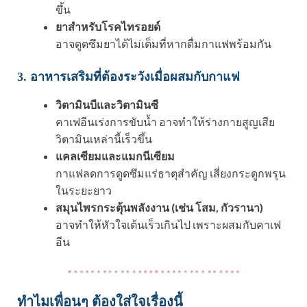
ขึ้น
ยาสำหรับโรคไทรอยด์
อาจดูดซึมยาได้ไม่เต็มที่หากดื่มกาแฟพร้อมกัน
3. อาหารเสริมที่ต้องระวังเมื่อผสมกับกาแฟ
วิตามินบีและวิตามินซี
คาเฟอีนเร่งการขับน้ำ อาจทำให้ร่างกายสูญเสีย
วิตามินเหล่านี้เร็วขึ้น
แคลเซียมและแมกนีเซียม
กาแฟลดการดูดซึมแร่ธาตุสำคัญ เสี่ยงกระดูกพรุน
ในระยะยาว
สมุนไพรกระตุ้นพลังงาน (เช่น โสม, กัวรานา)
อาจทำให้หัวใจเต้นเร็วเกินไป เพราะผสมกับคาเฟ
อีน
ทำไมเพื่อนๆ ต้องใส่ใจเรื่องนี้