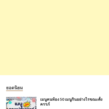
ยอดนิยม
เมนูคนท้อง 50 เมนูกินอย่างไรขณะตั้ง
ครรภ์