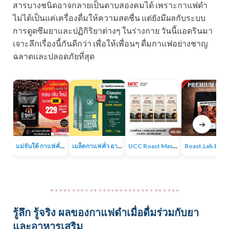
สารบางชนิดอาจกลายเป็นดาบสองคมได้ เพราะกาแฟดำ
ไม่ได้เป็นแค่เครื่องดื่มให้ความสดชื่น แต่ยังมีผลกับระบบ
การดูดซึมยาและปฏิกิริยาต่างๆ ในร่างกาย วันนี้แอดรินมา
เจาะลึกเรื่องนี้กันดีกว่า เพื่อให้เพื่อนๆ ดื่มกาแฟอย่างชาญ
ฉลาดและปลอดภัยที่สุด
➔
แม่จันใต้ กาแฟคั่ว หอม เข้ม
เมล็ดกาแฟคั่ว อาราบิก้า 100% 1KG
UCC Roast Master กาแฟคั่วบด 250 ก.
Roast.Lab.BKK Pr
รู้ลึก รู้จริง ผลของกาแฟดำเมื่อดื่มร่วมกับยา
และอาหารเสริม