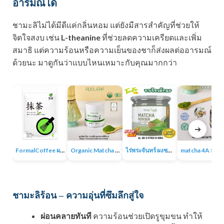
อารมณ์ได้
ชามะลิไม่ได้มีดีแค่กลิ่นหอม แต่ยังมีสารสำคัญที่ช่วยให้
จิตใจสงบ เช่น
L-theanine
ที่ช่วยลดความเครียดและเพิ่ม
สมาธิ แต่ความร้อนหรือความเย็นของชาก็ส่งผลต่ออารมณ์
ด้วยนะ มาดูกันว่าแบบไหนเหมาะกับคุณมากกว่า
➔
FormalCoffee ผงชาเขียวมัทฉะ แท้ 100% ญี่ปุ่น เกรดพรีเมี่ยม Matcha Green Tea
Organic Matcha 4A+ผงชาเขียวมัทฉะเกรดพิธีการ ออร์แกนิก 100% ไม่มีน้ำตาล ไม่มีสารเติมแต่ง
ไร่พระจันทร์ ผงชาเขียวมัทฉะ Matcha Powder 100% ไม่แต่งสี กลิ่น ไม่ผสมน้ำตาล
matcha 4A มัทฉะออร์แกนิค ผง
ชามะลิร้อน – ความอุ่นที่ซึมลึกสู่ใจ
ผ่อนคลายทันที
ความร้อนช่วยเปิดรูขุมขน ทำให้