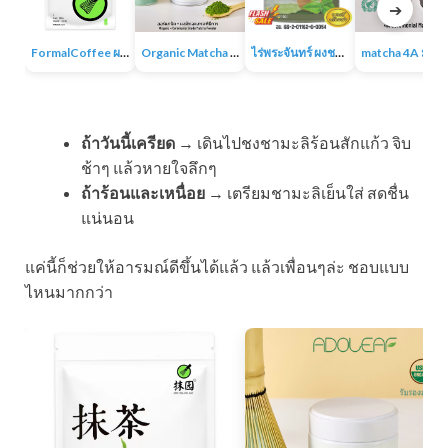
➔
FormalCoffee ผงชาเขียวมัทฉะ แท้ 100% ญี่ปุ่น เกรดพรีเมี่ยม Matcha Green Tea
Organic Matcha 4A+ผงชาเขียวมัทฉะเกรดพิธีการ ออร์แกนิก 100% ไม่มีน้ำตาล ไม่มีสารเติมแต่ง
ไร่พระจันทร์ ผงชาเขียวมัทฉะ Matcha Powder 100% ไม่แต่งสี กลิ่น ไม่ผสมน้ำตาล
matcha 4A มัทฉะออร์แกนิค ผง
ถ้าวันนี้เครียด
→ เดินไปชงชามะลิร้อนสักแก้ว จิบ
ช้าๆ แล้วหายใจลึกๆ
ถ้าร้อนและเหนื่อย
→ เตรียมชามะลิเย็นใส่ สดชื่น
แน่นอน
แค่นี้ก็ช่วยให้อารมณ์ดีขึ้นได้แล้ว แล้วเพื่อนๆล่ะ ชอบแบบ
ไหนมากกว่า