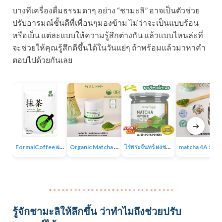
บางทีเครื่องดื่มธรรมดาๆ อย่าง “ชามะลิ” อาจเป็นตัวช่วย
ปรับอารมณ์ชั้นดีที่เพื่อนๆมองข้าม ไม่ว่าจะเป็นแบบร้อน
หรือเย็น แต่ละแบบให้ความรู้สึกต่างกัน แล้วแบบไหนล่ะที่
จะช่วยให้คุณรู้สึกดีขึ้นได้ในวันแย่ๆ ถ้าพร้อมแล้วมาหาคำ
ตอบไปด้วยกันเลย
➔
FormalCoffee ผงชาเขียวมัทฉะ แท้ 100% ญี่ปุ่น เกรดพรีเมี่ยม Matcha Green Tea
Organic Matcha 4A+ผงชาเขียวมัทฉะเกรดพิธีการ ออร์แกนิก 100% ไม่มีน้ำตาล ไม่มีสารเติมแต่ง
ไร่พระจันทร์ ผงชาเขียวมัทฉะ Matcha Powder 100% ไม่แต่งสี กลิ่น ไม่ผสมน้ำตาล
matcha 4A มัทฉะออร์แกนิค ผง
รู้จักชามะลิให้ลึกขึ้น ว่าทำไมถึงช่วยปรับ