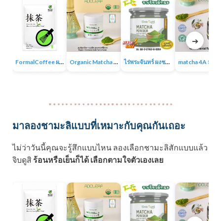
➔
FormalCoffee ผงชาเขียวมัทฉะ แท้ 100% ญี่ปุ่น เกรดพรีเมี่ยม Matcha Green Tea
Organic Matcha 4A+ผงชาเขียวมัทฉะเกรดพิธีการ ออร์แกนิก 100% ไม่มีน้ำตาล ไม่มีสารเติมแต่ง
ไร่พระจันทร์ ผงชาเขียวมัทฉะ Matcha Powder 100% ไม่แต่งสี กลิ่น ไม่ผสมน้ำตาล
matcha 4A มัทฉะออร์แกนิค ผง
มาลองชามะลิแบบที่เหมาะกับคุณกันเถอะ
ไม่ว่าวันนี้คุณจะรู้สึกแบบไหน ลองเลือกชามะลิสักแบบแล้ว
จิบดูสิ
ร้อนหรือเย็นก็ได้ เลือกตามใจตัวเองเลย