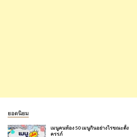
ยอดนิยม
เมนูคนท้อง 50 เมนูกินอย่างไรขณะตั้ง
ครรภ์