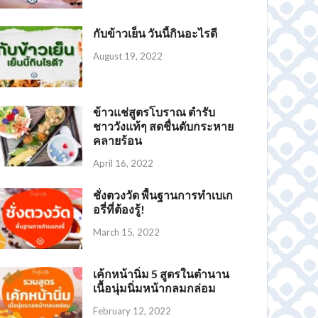
กับข้าวเย็น วันนี้กินอะไรดี
August 19, 2022
ข้าวแช่สูตรโบราณ ตำรับ
ชาววังแท้ๆ สดชื่นดับกระหาย
คลายร้อน
April 16, 2022
Sukkaii ชาเขียวมัทฉะ พรีเมี่ยม ออร์แกนิก 100%
Dida ผงชาเขียวมัทฉะ แท้ 100% เกรดพรีเมี่ยม
BAT™ MATCHA MCT Oil ชาเขียว แบท มัทฉะ น้ำตาล 0% แคลต่ำ
ผงชาเขียวมัทฉะ แท้ 100%
ชั่งตวงวัด พื้นฐานการทำเบเก
อรี่ที่ต้องรู้!
March 15, 2022
เค้กหน้านิ่ม 5 สูตรในตำนาน
เนื้อนุ่มนิ่มหน้ากลมกล่อม
February 12, 2022