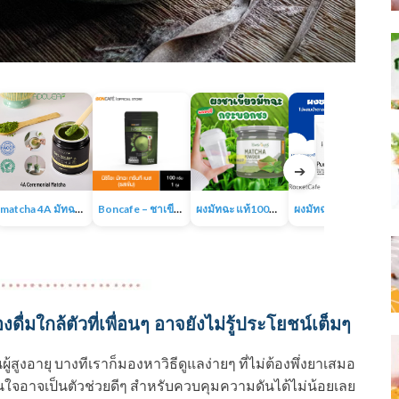
➔
matcha 4A มัทฉะออร์แกนิค ผงชาเขียวเกรดพรีเมี่ยม 100% ไม่มีน้ำตาล ไม่มีสารเติมแต่ง
Boncafe – ชาเขียวพรีเมี่ยมแท้พร้อมชงจากญี่ปุ่น นิชิโอะ มัทฉะ กรีนที เบส
ผงมัทฉะ แท้100% Matcha powder แบรนด์ไร่พระจันทร์
ผงมัทฉะ ของแท้ 100% ญี่ปุ่น ชาเขียวมัทฉะ
่มใกล้ตัวที่เพื่อนๆ อาจยังไม่รู้ประโยชน์เต็มๆ
สูงอายุ บางทีเราก็มองหาวิธีดูแลง่ายๆ ที่ไม่ต้องพึ่งยาเสมอ
ื่นใจอาจเป็นตัวช่วยดีๆ สำหรับควบคุมความดันได้ไม่น้อยเลย