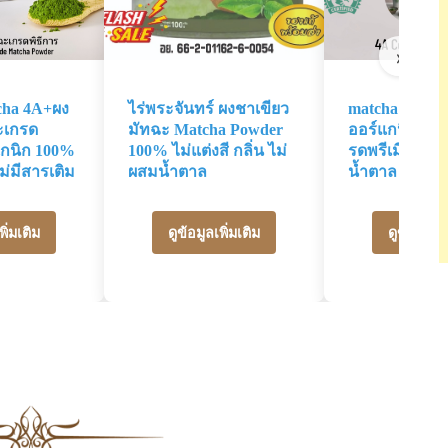
›
cha 4A+ผง
ไร่พระจันทร์ ผงชาเขียว
matcha 4A มั
ะเกรด
มัทฉะ Matcha Powder
ออร์แกนิค ผงช
แกนิก 100%
100% ไม่แต่งสี กลิ่น ไม่
รดพรีเมี่ยม 10
ม่มีสารเติม
ผสมน้ำตาล
น้ำตาล ไม่มีส
พิ่มเติม
ดูข้อมูลเพิ่มเติม
ดูข้อมูลเพิ