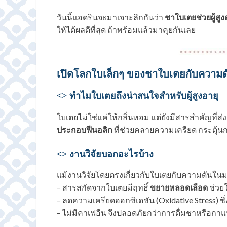
วันนี้แอดรินจะมาเจาะลึกกันว่า
ชาใบเตยช่วยผู้สูง
ให้ได้ผลดีที่สุด ถ้าพร้อมแล้วมาคุยกันเลย
เปิดโลกใบเล็กๆ ของชาใบเตยกับความด
<> ทำไมใบเตยถึงน่าสนใจสำหรับผู้สูงอายุ
ใบเตยไม่ใช่แค่ให้กลิ่นหอม แต่ยังมีสารสำคัญที่
ประกอบฟีนอลิก
ที่ช่วยคลายความเครียด กระตุ้
<> งานวิจัยบอกอะไรบ้าง
แม้งานวิจัยโดยตรงเกี่ยวกับใบเตยกับความดันในมน
– สารสกัดจากใบเตยมีฤทธิ์
ขยายหลอดเลือด
ช่วยใ
– ลดความเครียดออกซิเดชัน (Oxidative Stress) ซึ
– ไม่มีคาเฟอีน จึงปลอดภัยกว่าการดื่มชาหรือกา