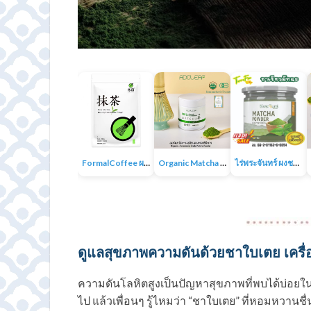
FormalCoffee ผงชาเขียวมัทฉะ แท้ 100% ญี่ปุ่น เกรดพรีเมี่ยม Matcha Green Tea
Organic Matcha 4A+ผงชาเขียวมัทฉะเกรดพิธีการ ออร์แกนิก 100% ไม่มีน้ำตาล ไม่มีสารเติมแต่ง
ไร่พระจันทร์ ผงชาเขียวมัทฉะ Matcha Powder 100% ไม่แต่งสี กลิ่น ไม่ผสมน้ำตาล
ดูแลสุขภาพความดันด้วยชาใบเตย เครื่องดื
ความดันโลหิตสูงเป็นปัญหาสุขภาพที่พบได้บ่อยในผู้
ไป แล้วเพื่อนๆ รู้ไหมว่า “ชาใบเตย” ที่หอมหวานช