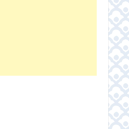
ทฉะ
Boncafe – ชาเขียวพรีเมี่
ผงมัทฉะ แท้10
าเขียวเก
ยมแท้พร้อมชงจากญี่ปุ่น
Matcha powder
0% ไม่มี
นิชิโอะ มัทฉะ กรีนที เบส
ไร่พระจันทร์
ารเติมแต่ง
่มเติม
ดูข้อมูลเพิ่มเติม
ดูข้อมูลเพิ่