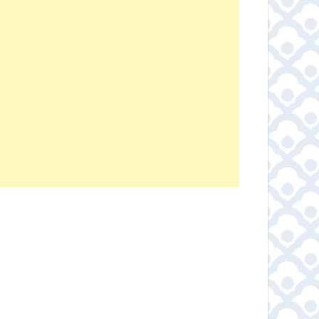
Sukkaii ชาเขียวมัทฉะ พรีเมี่ยม ออร์แกนิก 100%
Dida ผงชาเขียวมัทฉะ แท้ 100% เกรดพรีเมี่ยม
BAT™ MATCHA MCT Oil ชาเขียว แบท มัทฉะ น้ำตาล 0% แคลต่ำ
ผงชาเขียวมัทฉะ แท้ 100%