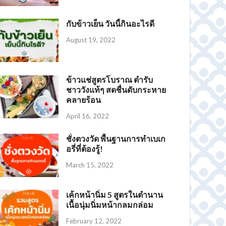
กับข้าวเย็น วันนี้กินอะไรดี
August 19, 2022
ข้าวแช่สูตรโบราณ ตำรับ
ชาววังแท้ๆ สดชื่นดับกระหาย
คลายร้อน
April 16, 2022
ชั่งตวงวัด พื้นฐานการทำเบเก
อรี่ที่ต้องรู้!
March 15, 2022
เค้กหน้านิ่ม 5 สูตรในตำนาน
เนื้อนุ่มนิ่มหน้ากลมกล่อม
Sukkaii ชาเขียวมัทฉะ พรีเมี่ยม ออร์แกนิก 100%
Dida ผงชาเขียวมัทฉะ แท้ 100% เกรดพรีเมี่ยม
BAT™ MATCHA MCT Oil ชาเขียว แบท มัทฉะ น้ำตาล 0% แคลต่ำ
ผงชาเขียวมัทฉะ แท้ 100%
February 12, 2022