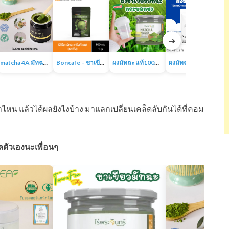
➔
matcha 4A มัทฉะออร์แกนิค ผงชาเขียวเกรดพรีเมี่ยม 100% ไม่มีน้ำตาล ไม่มีสารเติมแต่ง
Boncafe – ชาเขียวพรีเมี่ยมแท้พร้อมชงจากญี่ปุ่น นิชิโอะ มัทฉะ กรีนที เบส
ผงมัทฉะ แท้100% Matcha powder แบรนด์ไร่พระจันทร์
ผงมัทฉะ ของแท้ 100% ญี่ปุ่น ชาเขียวมัทฉะ
หน แล้วได้ผลยังไงบ้าง มาแลกเปลี่ยนเคล็ดลับกันได้ที่คอม
แลตัวเองนะเพื่อนๆ