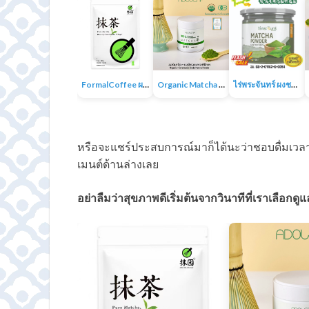
FormalCoffee ผงชาเขียวมัทฉะ แท้ 100% ญี่ปุ่น เกรดพรีเมี่ยม Matcha Green Tea
Organic Matcha 4A+ผงชาเขียวมัทฉะเกรดพิธีการ ออร์แกนิก 100% ไม่มีน้ำตาล ไม่มีสารเติมแต่ง
ไร่พระจันทร์ ผงชาเขียวมัทฉะ Matcha Powder 100% ไม่แต่งสี กลิ่น ไม่ผสมน้ำตาล
หรือจะแชร์ประสบการณ์มาก็ได้นะว่าชอบดื่มเวลาไ
เมนต์ด้านล่างเลย
อย่าลืมว่าสุขภาพดีเริ่มต้นจากวินาทีที่เราเลือกดู