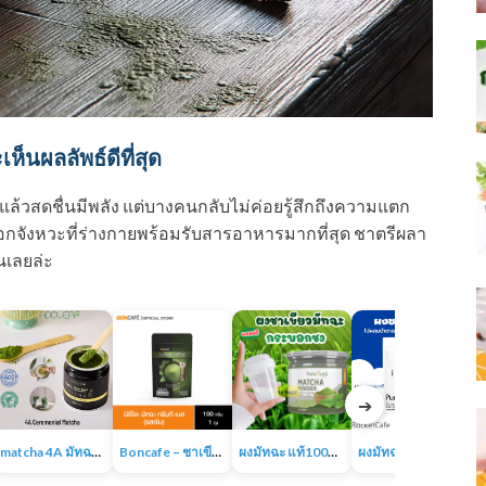
ห็นผลลัพธ์ดีที่สุด
ล้วสดชื่นมีพลัง แต่บางคนกลับไม่ค่อยรู้สึกถึงความแตก
าเลือกจังหวะที่ร่างกายพร้อมรับสารอาหารมากที่สุด ชาตรีผลา
นเลยล่ะ
➔
matcha 4A มัทฉะออร์แกนิค ผงชาเขียวเกรดพรีเมี่ยม 100% ไม่มีน้ำตาล ไม่มีสารเติมแต่ง
Boncafe – ชาเขียวพรีเมี่ยมแท้พร้อมชงจากญี่ปุ่น นิชิโอะ มัทฉะ กรีนที เบส
ผงมัทฉะ แท้100% Matcha powder แบรนด์ไร่พระจันทร์
ผงมัทฉะ ของแท้ 100% ญี่ปุ่น ชาเขียวมัทฉะ