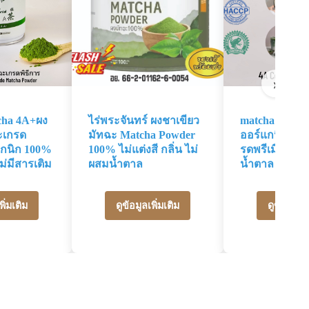
›
cha 4A+ผง
ไร่พระจันทร์ ผงชาเขียว
matcha 4A มั
ะเกรด
มัทฉะ Matcha Powder
ออร์แกนิค ผงช
แกนิก 100%
100% ไม่แต่งสี กลิ่น ไม่
รดพรีเมี่ยม 10
ม่มีสารเติม
ผสมน้ำตาล
น้ำตาล ไม่มีส
พิ่มเติม
ดูข้อมูลเพิ่มเติม
ดูข้อมูลเพิ