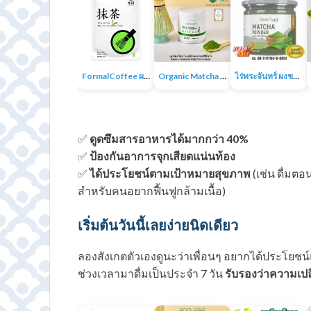
FormalCoffee ผงชาเขียวมัทฉะ แท้ 100% ญี่ปุ่น เกรดพรีเมี่ยม Matcha Green Tea
Organic Matcha 4A+ผงชาเขียวมัทฉะเกรดพิธีการ ออร์แกนิก 100% ไม่มีน้ำตาล ไม่มีสารเติมแต่ง
ไร่พระจันทร์ ผงชาเขียวมัทฉะ Matcha Powder 100% ไม่แต่งสี กลิ่น ไม่ผสมน้ำตาล
✅
ดูดซึมสารอาหารได้มากกว่า 40%
✅
ป้องกันอาการจุกเสียดแน่นท้อง
✅
ได้ประโยชน์ตามเป้าหมายสุขภาพ
(เช่น ดื่มต
สำหรับคนอยากฟื้นฟูกล้ามเนื้อ)
เริ่มต้นวันนี้เลยง่ายนิดเดียว
ลองสังเกตตัวเองดูนะว่าเพื่อนๆ อยากได้ประโยชน์
ช่วงเวลามาดื่มเป็นประจำ 7 วัน
รับรองว่าความเป