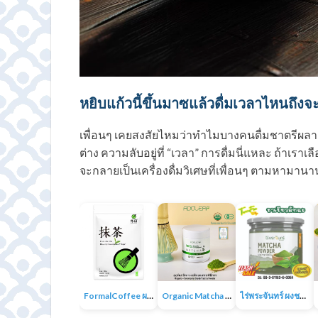
หยิบแก้วนี้ขึ้นมาซแล้วดื่มเวลาไหนถึงจะเ
เพื่อนๆ เคยสงสัยไหมว่าทำไมบางคนดื่มชาตรีผลาแ
ต่าง ความลับอยู่ที่ “เวลา” การดื่มนี่แหละ ถ้าเร
จะกลายเป็นเครื่องดื่มวิเศษที่เพื่อนๆ ตามหามานา
FormalCoffee ผงชาเขียวมัทฉะ แท้ 100% ญี่ปุ่น เกรดพรีเมี่ยม Matcha Green Tea
Organic Matcha 4A+ผงชาเขียวมัทฉะเกรดพิธีการ ออร์แกนิก 100% ไม่มีน้ำตาล ไม่มีสารเติมแต่ง
ไร่พระจันทร์ ผงชาเขียวมัทฉะ Matcha Powder 100% ไม่แต่งสี กลิ่น ไม่ผสมน้ำตาล