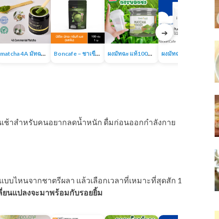
➔
matcha 4A มัทฉะออร์แกนิค ผงชาเขียวเกรดพรีเมี่ยม 100% ไม่มีน้ำตาล ไม่มีสารเติมแต่ง
Boncafe – ชาเขียวพรีเมี่ยมแท้พร้อมชงจากญี่ปุ่น นิชิโอะ มัทฉะ กรีนที เบส
ผงมัทฉะ แท้100% Matcha powder แบรนด์ไร่พระจันทร์
ผงมัทฉะ ของแท้ 100% ญี่ปุ่น ชาเขียวมัทฉะ
อนเช้าสำหรับคนอยากลดน้ำหนัก ดื่มก่อนออกกำลังกาย
แบบไหนจากชาตรีผลา แล้วเลือกเวลาที่เหมาะที่สุดสัก 1
ลี่ยนแปลงจะมาพร้อมกับรอยยิ้ม