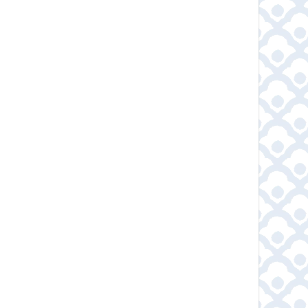
ทฉะ
Boncafe – ชาเขียวพรีเมี่
ผงมัทฉะ แท้10
าเขียวเก
ยมแท้พร้อมชงจากญี่ปุ่น
Matcha powder
0% ไม่มี
นิชิโอะ มัทฉะ กรีนที เบส
ไร่พระจันทร์
ารเติมแต่ง
่มเติม
ดูข้อมูลเพิ่มเติม
ดูข้อมูลเพิ่