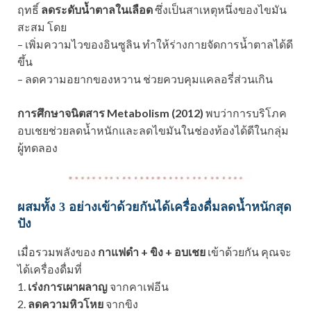
ฤทธิ์
ลดระดับน้ำตาลในเลือด
ซึ่งเป็นสาเหตุหนึ่งของไขมัน
สะสม โดย
– เพิ่มความไวของอินซูลิน ทำให้ร่างกายจัดการน้ำตาลได้ดี
ขึ้น
– ลดความอยากของหวาน ช่วยควบคุมแคลอรี่ส่วนเกิน
การศึกษาจนิตสาร Metabolism (2012)
พบว่าการบริโภค
อบเชยช่วยลดน้ำหนักและลดไขมันในช่องท้องได้ดีในกลุ่ม
ผู้ทดลอง
ผสมทั้ง 3 อย่างเข้าด้วยกันได้เครื่องดื่มลดน้ำหนักสุด
ปัง
เมื่อรวมพลังของ
กาแฟดำ + ขิง + อบเชย
เข้าด้วยกัน คุณจะ
ได้เครื่องดื่มที่
1.
เร่งการเผาผลาญ
จากคาเฟอีน
2.
ลดความหิวโหย
จากขิง