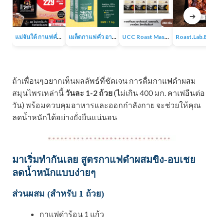
➔
แม่จันใต้ กาแฟคั่ว หอม เข้ม
เมล็ดกาแฟคั่ว อาราบิก้า 100% 1KG
UCC Roast Master กาแฟคั่วบด 250 ก.
Roast.Lab.BKK Pr
ถ้าเพื่อนๆอยากเห็นผลลัพธ์ที่ชัดเจน การดื่มกาแฟดำผสม
สมุนไพรเหล่านี้
วันละ 1-2 ถ้วย
(ไม่เกิน 400 มก. คาเฟอีนต่อ
วัน) พร้อมควบคุมอาหารและออกกำลังกาย จะช่วยให้คุณ
ลดน้ำหนักได้อย่างยั่งยืนแน่นอน
มาเริ่มทำกันเลย สูตรกาแฟดำผสมขิง-อบเชย
ลดน้ำหนักแบบง่ายๆ
ส่วนผสม (สำหรับ 1 ถ้วย)
กาแฟดำร้อน 1 แก้ว