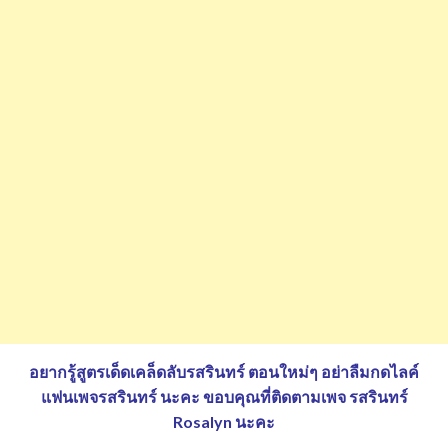
อยากรู้สูตรเด็ดเคล็ดลับรสรินทร์ ตอนใหม่ๆ อย่าลืมกดไลค์
แฟนเพจรสรินทร์ นะคะ
ขอบคุณที่ติดตามเพจ รสรินทร์
Rosalyn นะคะ