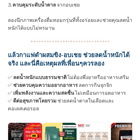
3.
ควบคุมระดับน้ำตาล
จากอบเชย
ลองนึกภาพเครื่องดื่มหอมกรุ่นที่ทั้งอร่อยและช่วยคุณลดน้ำ
หนักได้แบบไม่ทรมาน
แล้วกาแฟดำผสมขิง-อบเชย ช่วยลดน้ำหนักได้
จริง และนี่คือเหตุผลที่เพื่อนๆควรลอง
✅
ลดน้ำหนักแบบธรรมชาติ
ไม่ต้องพึ่งยาหรืออาหารเสริม
✅
ช่วยควบคุมความอยากอาหาร
ลดการกินจุกจิก
✅
เพิ่มพลังงานและความสดชื่น
ไม่เหมือนการอดอาหาร
✅
ดีต่อสุขภาพโดยรวม
ช่วยลดน้ำตาลในเลือดและ
คอเลสเตอรอล