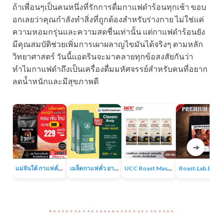
ถ้าเพื่อนๆเป็นคนหนึ่งที่รักการดื่มกาแฟดำร้อนทุกเช้า ขอบ
อกเลยว่าคุณกำลังทำสิ่งที่ถูกต้องสำหรับร่างกาย ไม่ใช่แค่
ความหอมกรุ่นและความสดชื่นเท่านั้น แต่กาแฟดำร้อนยัง
มีคุณสมบัติช่วยเพิ่มการเผาผลาญไขมันได้จริงๆ ตามหลัก
วิทยาศาสตร์ วันนี้แอดรินจะมาคลายทุกข้อสงสัยกันว่า
ทำไมกาแฟดำถึงเป็นเครื่องดื่มมหัศจรรย์สำหรับคนที่อยาก
ลดน้ำหนักและมีสุขภาพดี
➔
แม่จันใต้ กาแฟคั่ว หอม เข้ม
เมล็ดกาแฟคั่ว อาราบิก้า 100% 1KG
UCC Roast Master กาแฟคั่วบด 250 ก.
Roast.Lab.BKK Pr