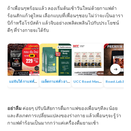
ถ้าเพื่อนๆพร้อมแล้ว ลองเริ่มต้นเช้าวันใหม่ด้วยกาแฟดำ
ร้อนสักแก้วดูไหม เลือกแบบที่เพื่อนๆชอบ ไม่ว่าจะเป็นอารา
บิก้าหรือโรบัสต้า แล้วจิบอย่างเพลิดเพลินไปกับประโยชน์
ดีๆ ที่ร่างกายจะได้รับ
➔
แม่จันใต้ กาแฟคั่ว หอม เข้ม
เมล็ดกาแฟคั่ว อาราบิก้า 100% 1KG
UCC Roast Master กาแฟคั่วบด 250 ก.
Roast.Lab.BKK Pr
อย่าลืม
ค่อยๆ ปรับนิสัยการดื่มกาแฟของเพื่อนๆทีละน้อย
และสังเกตการเปลี่ยนแปลงของร่างกาย แล้วเพื่อนๆจะรู้ว่า
กาแฟดำร้อนเป็นมากกว่าแค่เครื่องดื่มยามเช้า