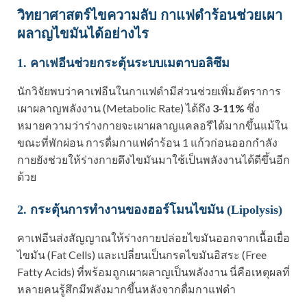
วิทยาศาสตร์ไขความลับ กาแฟดำร้อนช่วยเผา
ผลาญไขมันได้อย่างไร
1. คาเฟอีนช่วยกระตุ้นระบบเมตาบอลิซึม
นักวิจัยพบว่าคาเฟอีนในกาแฟดำมีส่วนช่วยเพิ่มอัตราการ
เผาผลาญพลังงาน (Metabolic Rate) ได้ถึง
3-11%
ซึ่ง
หมายความว่าร่างกายจะเผาผลาญแคลอรีได้มากขึ้นแม้ใน
ขณะที่พักผ่อน การดื่มกาแฟดำร้อน 1 แก้วก่อนออกกำลัง
กายยังช่วยให้ร่างกายดึงไขมันมาใช้เป็นพลังงานได้ดีขึ้นอีก
ด้วย
2. กระตุ้นการทำงานของฮอร์โมนไขมัน (Lipolysis)
คาเฟอีนส่งสัญญาณให้ร่างกายปล่อยไขมันออกจากเนื้อเยื่อ
ไขมัน (Fat Cells) และเปลี่ยนเป็นกรดไขมันอิสระ (Free
Fatty Acids) ที่พร้อมถูกเผาผลาญเป็นพลังงาน นี่คือเหตุผลที่
หลายคนรู้สึกมีพลังมากขึ้นหลังจากดื่มกาแฟดำ