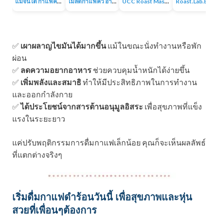
แม่จันใต้ กาแฟคั่ว หอม เข้ม
เมล็ดกาแฟคั่ว อาราบิก้า 100% 1KG
UCC Roast Master กาแฟคั่วบด 250 ก.
Roast.Lab.BKK Pr
✅
เผาผลาญไขมันได้มากขึ้น
แม้ในขณะนั่งทำงานหรือพัก
ผ่อน
✅
ลดความอยากอาหาร
ช่วยควบคุมน้ำหนักได้ง่ายขึ้น
✅
เพิ่มพลังและสมาธิ
ทำให้มีประสิทธิภาพในการทำงาน
และออกกำลังกาย
✅
ได้ประโยชน์จากสารต้านอนุมูลอิสระ
เพื่อสุขภาพที่แข็ง
แรงในระยะยาว
แค่ปรับพฤติกรรมการดื่มกาแฟเล็กน้อย คุณก็จะเห็นผลลัพธ์
ที่แตกต่างจริงๆ
เริ่มดื่มกาแฟดำร้อนวันนี้ เพื่อสุขภาพและหุ่น
สวยที่เพื่อนๆต้องการ