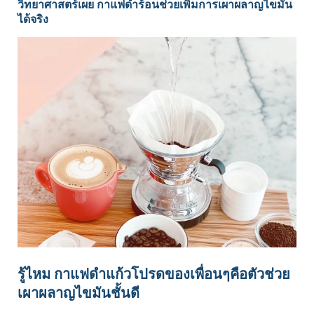
วิทยาศาสตร์เผย กาแฟดำร้อนช่วยเพิ่มการเผาผลาญไขมัน
ได้จริง
รู้ไหม กาแฟดำแก้วโปรดของเพื่อนๆคือตัวช่วย
เผาผลาญไขมันชั้นดี