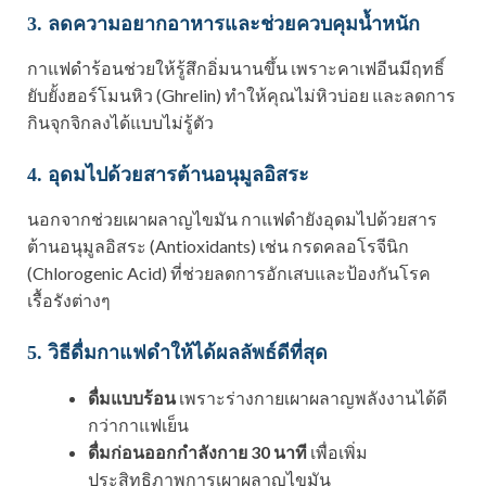
3. ลดความอยากอาหารและช่วยควบคุมน้ำหนัก
กาแฟดำร้อนช่วยให้รู้สึกอิ่มนานขึ้น เพราะคาเฟอีนมีฤทธิ์
ยับยั้งฮอร์โมนหิว (Ghrelin) ทำให้คุณไม่หิวบ่อย และลดการ
กินจุกจิกลงได้แบบไม่รู้ตัว
4. อุดมไปด้วยสารต้านอนุมูลอิสระ
นอกจากช่วยเผาผลาญไขมัน กาแฟดำยังอุดมไปด้วยสาร
ต้านอนุมูลอิสระ (Antioxidants) เช่น กรดคลอโรจีนิก
(Chlorogenic Acid) ที่ช่วยลดการอักเสบและป้องกันโรค
เรื้อรังต่างๆ
5. วิธีดื่มกาแฟดำให้ได้ผลลัพธ์ดีที่สุด
ดื่มแบบร้อน
เพราะร่างกายเผาผลาญพลังงานได้ดี
กว่ากาแฟเย็น
ดื่มก่อนออกกำลังกาย 30 นาที
เพื่อเพิ่ม
ประสิทธิภาพการเผาผลาญไขมัน