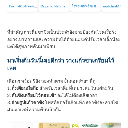
FormalCoffee ผงชาเขียวมัทฉะ แท้ 100% ญี่ปุ่น เกรดพรีเมี่ยม Matcha Green Tea
Organic Matcha 4A+ผงชาเขียวมัทฉะเกรดพิธีการ ออร์แกนิก 100% ไม่มีน้ำตาล ไม่มีสารเติมแต่ง
ไร่พระจันทร์ ผงชาเขียวมัทฉะ Matcha Powder 100% ไม่แต่งสี กลิ่น ไม่ผสมน้ำตาล
matcha 4A มัทฉะออร์แกนิค ผง
ที่สำคัญ การดื่มชาขิงเป็นประจำยังช่วยป้องกันโรคเรื้อรัง
อย่างเบาหวานและความดันได้ด้วยนะ แค่ปรับเวลาเล็กน้อย
แต่ได้สุขภาพคืนมาเพียบ
มาเริ่มต้นวันนี้เลยดีกว่า วางแก้วชาเตรียมไว้
เลย
เพื่อนๆ พร้อมรึยัง ลองทำตามขั้นตอนง่ายๆ นี้ดู
1.
ตั้งเตือนมือถือ
สำหรับเวลาดื่มที่เหมาะสมในแต่ละวัน
2.
หั่นขิงเตรียมไว้ตอนเช้า
จะได้ไม่ต้องเสียเวลา
3.
ถ่ายรูปแก้วชาขิง
โพสต์สตอรี่แล้วแท็ก #ชาขิงละลายไข
มัน มาแชร์ความคืบหน้ากัน