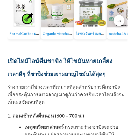
➔
FormalCoffee ผงชาเขียวมัทฉะ แท้ 100% ญี่ปุ่น เกรดพรีเมี่ยม Matcha Green Tea
Organic Matcha 4A+ผงชาเขียวมัทฉะเกรดพิธีการ ออร์แกนิก 100% ไม่มีน้ำตาล ไม่มีสารเติมแต่ง
ไร่พระจันทร์ ผงชาเขียวมัทฉะ Matcha Powder 100% ไม่แต่งสี กลิ่น ไม่ผสมน้ำตาล
matcha 4A มัทฉะออร์แกนิค ผง
เปิดไทม์ไลน์ดื่มชาขิง ให้ไขมันหายเกลี้ยง
เวลาดีๆ ที่ชาขิงช่วยเผาผลาญไขมันได้สุดๆ
ร่างกายเรามีช่วงเวลาที่เหมาะที่สุดสำหรับการดื่มชาขิง
เพื่อกระตุ้นการเผาผลาญ มาดูกันว่าควรจิบเวลาไหนถึงจะ
เห็นผลชัดเจนที่สุด
1. ตอนเช้าหลังตื่นนอน (600 – 700 น.)
เหตุผลวิทยาศาสตร์
กระเพาะว่าง ชาขิงจะช่วย
กระตุ้นระบบย่อยอาหารและเมตาบอลิซึมให้