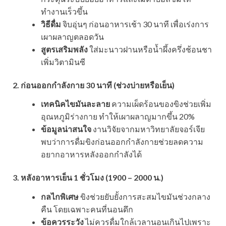
ทำงานเร็วขึ้น
วิธีดื่ม
จิบอุ่นๆ ก่อนอาหารเช้า 30 นาที เพื่อเร่งการ
เผาผลาญตลอดวัน
สูตรเสริมพลัง
ใส่มะนาวฝานหรือน้ำผึ้งครึ่งช้อนชา
เพิ่มวิตามินซี
2. ก่อนออกกำลังกาย 30 นาที (ช่วงบ่ายหรือเย็น)
เทคนิคไขมันละลาย
ความเผ็ดร้อนของขิงช่วยเพิ่ม
อุณหภูมิร่างกาย ทำให้เผาผลาญมากขึ้น 20%
ข้อมูลน่าสนใจ
งานวิจัยจากมหาวิทยาลัยจอร์เจีย
พบว่าการดื่มขิงก่อนออกกำลังกายช่วยลดความ
อยากอาหารหลังออกกำลังได้
3. หลังอาหารเย็น 1 ชั่วโมง (1900 – 2000 น.)
กลไกพิเศษ
ขิงช่วยยับยั้งการสะสมไขมันช่วงกลาง
คืน โดยเฉพาะคนที่นอนดึก
ข้อควรระวัง
ไม่ควรดื่มใกล้เวลานอนเกินไปเพราะ