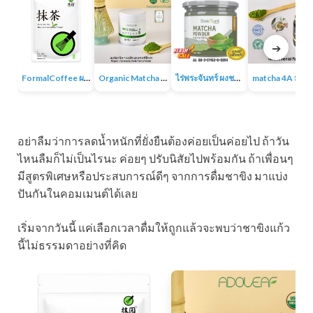
➔
FormalCoffee ผงชาเขียวมัทฉะ แท้ 100% ญี่ปุ่น เกรดพรีเมี่ยม Matcha Green Tea
Organic Matcha 4A+ผงชาเขียวมัทฉะเกรดพิธีการ ออร์แกนิก 100% ไม่มีน้ำตาล ไม่มีสารเติมแต่ง
ไร่พระจันทร์ ผงชาเขียวมัทฉะ Matcha Powder 100% ไม่แต่งสี กลิ่น ไม่ผสมน้ำตาล
matcha 4A มัทฉะออร์แกนิค ผง
อย่าลืมว่าการลดน้ำหนักที่ยั่งยืนต้องค่อยเป็นค่อยไป ถ้าวัน
ไหนลืมก็ไม่เป็นไรนะ ค่อยๆ ปรับนิสัยไปพร้อมกัน ถ้าเพื่อนๆ
มีสูตรพิเศษหรือประสบการณ์ดีๆ จากการดื่มชาขิง มาแบ่ง
ปันกันในคอมเมนต์ได้เลย
เริ่มจากวันนี้ แค่เลือกเวลาดื่มให้ถูกแล้วจะพบว่าชาขิงแก้ว
นี้ไม่ธรรมดาอย่างที่คิด