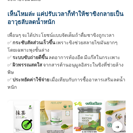
เห็นไหมล่ะ แค่ปรับเวลาก็ทำให้ชาขิงกลายเป็น
อาวุธลับลดน้ำหนัก
เพื่อนๆ จะได้ประโยชน์แบบจัดเต็มถ้าดื่มชาขิงถูกเวลา
✅
กระชับสัดส่วนเร็วขึ้น
เพราะขิงช่วยสลายไขมันยากๆ
โดยเฉพาะพุงชั้นล่าง
✅
ระบบขับถ่ายดีขึ้น
ลดอาการท้องอืด มีแก๊สในกระเพาะ
✅
ผิวพรรณสดใส
จากสารต้านอนุมูลอิสระในขิงที่ช่วยล้าง
พิษ
✅
ประหยัดค่าใช้จ่าย
เมื่อเทียบกับการซื้ออาหารเสริมลดน้ำ
หนัก
➔