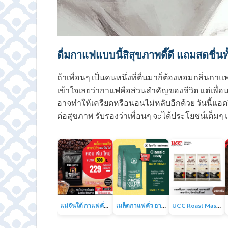
ดื่มกาแฟแบบนี้สิสุขภาพดี๊ดี แถมสดชื่นทั
ถ้าเพื่อนๆ เป็นคนหนึ่งที่ตื่นมาก็ต้องหอมกลิ่นกาแ
เข้าใจเลยว่ากาแฟคือส่วนสำคัญของชีวิต แต่เพื่อนๆ
อาจทำให้เครียดหรือนอนไม่หลับอีกด้วย วันนี้แอดร
ต่อสุขภาพ รับรองว่าเพื่อนๆ จะได้ประโยชน์เต็มๆ 
แม่จันใต้ กาแฟคั่ว หอม เข้ม
เมล็ดกาแฟคั่ว อาราบิก้า 100% 1KG
UCC Roast Master กาแฟคั่วบด 250 ก.