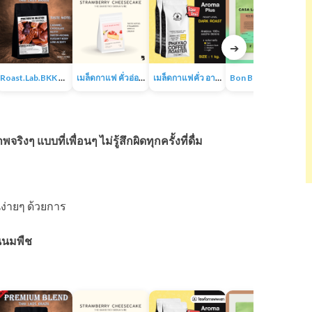
➔
Roast.Lab.BKK Premium Blend เมล็ดกาแฟพรีเมียมเบลน
เมล็ดกาแฟ คั่วอ่อน – Strawberry Cheesecake The Baristro Signature
เมล็ดกาแฟคั่ว อาราบิก้า 100% ขนาด 1KG
Bon Bon Espresso Blend | เมล็ดกาแฟคั่วกลางไปเข้ม | อาราบิก้า100% | CASA LAPIN
ิงๆ แบบที่เพื่อนๆ ไม่รู้สึกผิดทุกครั้งที่ดื่ม
นง่ายๆ ด้วยการ
็นนมพืช