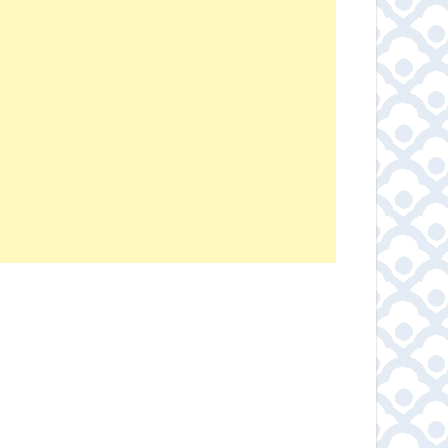
ปางขอน Honey Process
เมล็ดกาแฟ โคลัมเบีย – Colombia Coffee Bean
RoastLabBkk เมล็ดกาแฟคั่ว Dark Roast เกรดพรีเมี่ยม
Ethiopia lily coffee เมล็ดกาแฟคั่ว บอดี้หนักแน่น หอมฟุ้ง