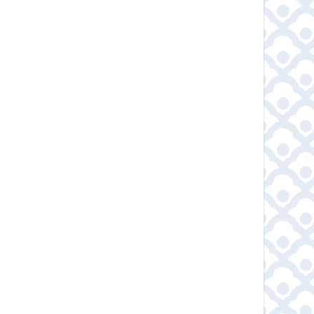
ปางขอน Honey Process
เมล็ดกาแฟ โคลัมเบีย – Colombia Coffee Bean
RoastLabBkk เมล็ดกาแฟคั่ว Dark Roast เกรดพรีเมี่ยม
Ethiopia lily coffee เมล็ดกาแฟคั่ว บอดี้หนักแน่น หอมฟุ้ง