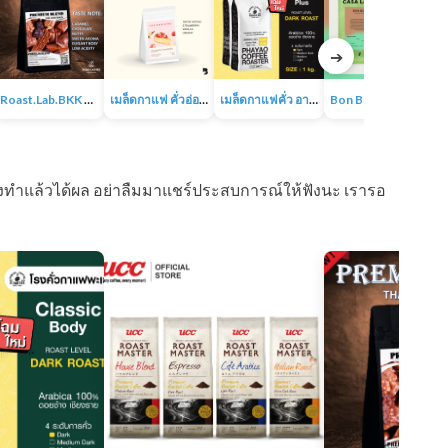
➔
Roast.Lab.BKK Premium Blend เมล็ดกาแฟพรีเมียมเบลน
เมล็ดกาแฟ คั่วอ่อน – Strawberry Cheesecake The Baristro Signature
เมล็ดกาแฟคั่ว อาราบิก้า 100% ขนาด 1KG
Bon Bon Espresso Blend | เมล็ดกาแฟคั่วกลางไปเข้ม | อาราบิก้า100% | CASA LAPIN
ลองทำแล้วได้ผล อย่าลืมมาแชร์ประสบการณ์ให้ฟังนะ เรารอ