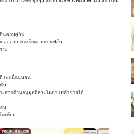
ินควบคู่กับ
วยลดอาการเครียดจากคาเฟอีน
พาะ
ดีแบบนี้แน่นอน
หัน
าะสารต้านอนุมูลอิสระในกาแฟดำช่วยได้
นอน
ีมเทียม