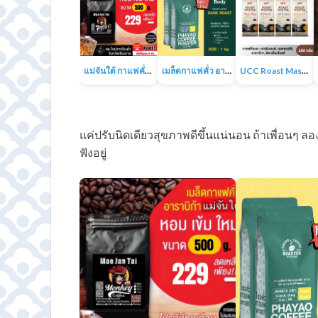
แม่จันใต้ กาแฟคั่ว หอม เข้ม
เมล็ดกาแฟคั่ว อาราบิก้า 100% 1KG
UCC Roast Master กาแฟคั่วบด 250 ก.
แค่ปรับนิดเดียวสุขภาพดีขึ้นแน่นอน ถ้าเพื่อนๆ 
ฟังอยู่