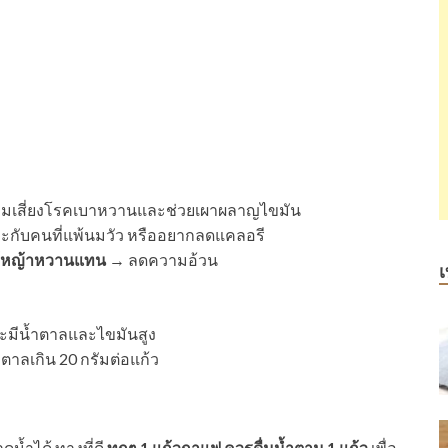
วามเสี่ยงโรคเบาหวานและช่วยเผาผลาญไขมัน
กับคนที่แพ้นมวัว หรืออยากลดแคลอรี
ใช้หญ้าหวานแทน
→ ลดความอ้วน
เ
ะมีน้ำตาลและไขมันสูง
ำตาลเกิน 20 กรัมต่อแก้ว
น้ำได้ ทางที่ดี
ทุกๆ 1 แก้วกาแฟ ควรดื่มน้ำตาม 1 แก้ว
เพื่อ