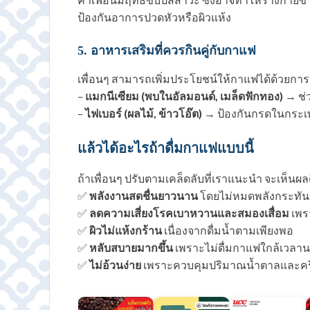
ป้องกันอาการปวดหัวหรือผิวแห้ง
5. อาหารเสริมที่ควรกินคู่กับกาแฟ
เพื่อนๆ สามารถเพิ่มประโยชน์ให้กาแฟได้ด้วยการก
–
แมกนีเซียม (พบในอัลมอนด์, เมล็ดฟักทอง)
→ ช่
–
ไฟเบอร์ (ผลไม้, ข้าวโอ๊ต)
→ ป้องกันกรดในกระเ
แล้วได้อะไรถ้าดื่มกาแฟแบบนี้
ถ้าเพื่อนๆ ปรับตามเคล็ดลับที่เราแนะนำ จะเห็นผล
✅
พลังงานสดชื่นยาวนาน
โดยไม่หมดพลังกระทัน
✅
ลดความเสี่ยงโรคเบาหวานและสมองเสื่อม
เพร
✅
ผิวไม่แห้งกร้าน
เนื่องจากดื่มน้ำตามเพียงพอ
✅
หลับสบายมากขึ้น
เพราะไม่ดื่มกาแฟใกล้เวลา
✅
ไม่อ้วนง่าย
เพราะควบคุมปริมาณน้ำตาลและคร