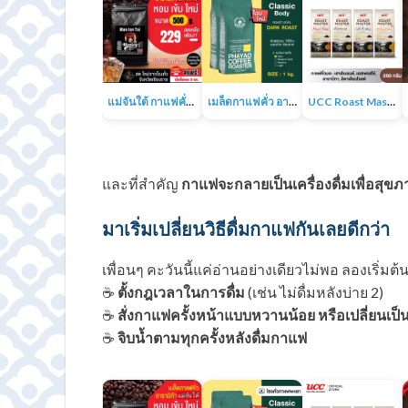
แม่จันใต้ กาแฟคั่ว หอม เข้ม
เมล็ดกาแฟคั่ว อาราบิก้า 100% 1KG
UCC Roast Master กาแฟคั่วบด 250 ก.
และที่สำคัญ
กาแฟจะกลายเป็นเครื่องดื่มเพื่อสุขภาพจร
มาเริ่มเปลี่ยนวิธีดื่มกาแฟกันเลยดีกว่า
เพื่อนๆ คะวันนี้แค่อ่านอย่างเดียวไม่พอ ลองเริ่มต้
☕
ตั้งกฎเวลาในการดื่ม
(เช่น ไม่ดื่มหลังบ่าย 2)
☕
สั่งกาแฟครั้งหน้าแบบหวานน้อย หรือเปลี่ยนเป
☕
จิบน้ำตามทุกครั้งหลังดื่มกาแฟ