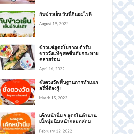
กับข้าวเย็น วันนี้กินอะไรดี
August 19, 2022
ข้าวแช่สูตรโบราณ ตำรับ
ชาววังแท้ๆ สดชื่นดับกระหาย
คลายร้อน
April 16, 2022
ชั่งตวงวัด พื้นฐานการทำเบเก
อรี่ที่ต้องรู้!
March 15, 2022
เค้กหน้านิ่ม 5 สูตรในตำนาน
ปางขอน Honey Process
เมล็ดกาแฟ โคลัมเบีย – Colombia Coffee Bean
RoastLabBkk เมล็ดกาแฟคั่ว Dark Roast เกรดพรีเมี่ยม
Ethiopia lily coffee เมล็ดกาแฟคั่ว บอดี้หนักแน่น หอมฟุ้ง
เนื้อนุ่มนิ่มหน้ากลมกล่อม
February 12, 2022