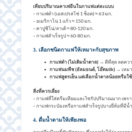
เทียบปริมาณคาเฟอีนในกาแฟแต่ละแบบ
– กาแฟดำ (เอสเปรสโซ่ 1 ช็อต) ≈ 63 มก.
– อเมริกาโน่ 1 แก้ว ≈ 150 มก.
– คาปูชิโน่/ลาเต้ ≈ 80-120 มก.
– กาแฟสำเร็จรูป ≈ 60-80 มก.
3. เลือกชนิดกาแฟให้เหมาะกับสุขภาพ
กาแฟดำ (ไม่เติมน้ำตาล)
→ ดีที่สุด ลดค
กาแฟนมพืช (อัลมอนด์, โอ๊ตมilk)
→ เหมาะ
กาแฟสูตรเย็น แต่เลือกน้ำตาลน้อยหรือ
สิ่งที่ควรเลี่ยง
– กาแฟที่ใส่ครีมเทียมและไซรัปปริมาณมาก เพรา
– กาแฟกระป๋องหรือกาแฟสำเร็จรูปบางยี่ห้อที่มีน้
4. ดื่มน้ำตามให้เพียงพอ
คาเฟอีนมีฤทธิ์ขับปัสสาวะ ซึ่งอาจทำให้ร่างกายขาด