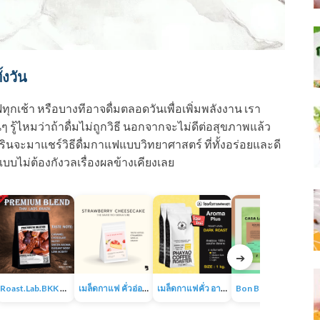
้งวัน
ฟทุกเช้า หรือบางทีอาจดื่มตลอดวันเพื่อเพิ่มพลังงาน เรา
 รู้ไหมว่าถ้าดื่มไม่ถูกวิธี นอกจากจะไม่ดีต่อสุขภาพแล้ว
ินจะมาแชร์วิธีดื่มกาแฟแบบวิทยาศาสตร์ ที่ทั้งอร่อยและดี
แบบไม่ต้องกังวลเรื่องผลข้างเคียงเลย
➔
Roast.Lab.BKK Premium Blend เมล็ดกาแฟพรีเมียมเบลน
เมล็ดกาแฟ คั่วอ่อน – Strawberry Cheesecake The Baristro Signature
เมล็ดกาแฟคั่ว อาราบิก้า 100% ขนาด 1KG
Bon Bon Espresso Blend | เมล็ดกาแฟคั่วกลางไปเข้ม | อาราบิก้า100% | CASA LAPIN