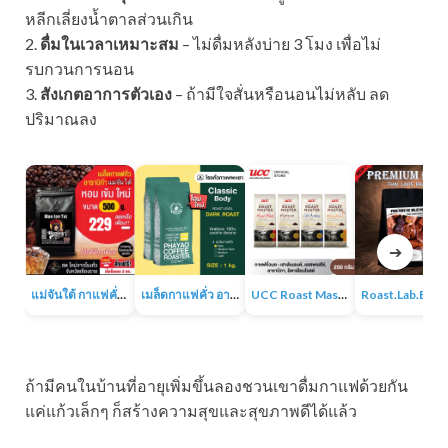
หลีกเลี่ยงน้ำตาลส่วนเกิน
2.
ดื่มในเวลาเหมาะสม
– ไม่ดื่มหลังบ่าย 3 โมง เพื่อไม่
รบกวนการนอน
3.
สังเกตอาการตัวเอง
– ถ้ามีใจสั่นหรือนอนไม่หลับ ลด
ปริมาณลง
➔
แม่จันใต้ กาแฟคั่ว หอม เข้ม
เมล็ดกาแฟคั่ว อาราบิก้า 100% 1KG
UCC Roast Master กาแฟคั่วบด 250 ก.
Roast.Lab.BKK Pr
ถ้ามีคนในบ้านที่อายุเพิ่มขึ้นลองชวนเขาดื่มกาแฟด้วยกัน
แค่แก้วเล็กๆ ก็สร้างความสุขและสุขภาพดีได้แล้ว