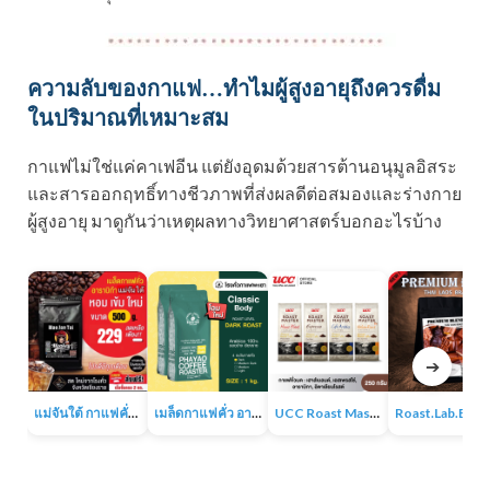
ความลับของกาแฟ…ทำไมผู้สูงอายุถึงควรดื่ม
ในปริมาณที่เหมาะสม
กาแฟไม่ใช่แค่คาเฟอีน แต่ยังอุดมด้วยสารต้านอนุมูลอิสระ
และสารออกฤทธิ์ทางชีวภาพที่ส่งผลดีต่อสมองและร่างกาย
ผู้สูงอายุ มาดูกันว่าเหตุผลทางวิทยาศาสตร์บอกอะไรบ้าง
➔
แม่จันใต้ กาแฟคั่ว หอม เข้ม
เมล็ดกาแฟคั่ว อาราบิก้า 100% 1KG
UCC Roast Master กาแฟคั่วบด 250 ก.
Roast.Lab.BKK Pr