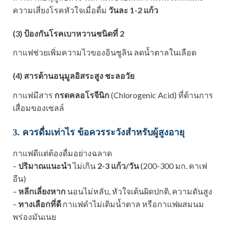
ความเสี่ยงโรคหัวใจเมื่อดื่ม
วันละ 1-2 แก้ว
(3) ป้องกันโรคเบาหวานชนิดที่ 2
กาแฟช่วยเพิ่มความไวของอินซูลิน ลดน้ำตาลในเลือด
(4) สารต้านอนุมูลอิสระสูง ชะลอวัย
กาแฟมีสาร
กรดคลอโรจีนิก
(Chlorogenic Acid) ที่ต้านการ
เสื่อมของเซลล์
3. ควรดื่มเท่าไร ข้อควรระวังสำหรับผู้สูงอายุ
กาแฟดีแต่ต้องดื่มอย่างฉลาด
–
ปริมาณแนะนำ
ไม่เกิน
2-3 แก้ว/วัน
(200-300 มก. คาเฟ
อีน)
–
หลีกเลี่ยงหาก
นอนไม่หลับ, หัวใจเต้นผิดปกติ, ความดันสูง
–
ทางเลือกที่ดี
กาแฟดำไม่เติมน้ำตาล หรือกาแฟผสมนม
พร่องมันเนย