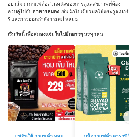
อย่าลืมว่า กาแฟคือส่วนหนึ่งของการดูแลสุขภาพที่ต้อง
ควบคู่ไปกับ
อาหารสมอง
เช่น ผักใบเขียว ผลไม้ตระกูลเบอร์
รี และการออกกำลังกายสม่ำเสมอ
เริ่มวันนี้ เพื่อสมองแจ่มใสไปอีกยาวๆ นะทุกคน
›
แม่จันใต้ กาแฟคั่ว หอม
เมล็ดกาแฟคั่ว อาราบิก้า