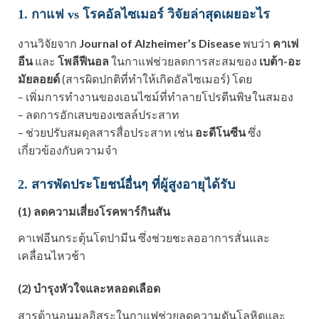
1. กาแฟ vs โรคอัลไซเมอร์ วิจัยล่าสุดเผยอะไร
งานวิจัยจาก
Journal of Alzheimer’s Disease
พบว่า
คาเฟ
อีน
และ
โพลีฟีนอล
ในกาแฟช่วยลดการสะสมของ
เบต้า-อะ
มัยลอยด์
(สารผิดปกติที่ทำให้เกิดอัลไซเมอร์) โดย
– เพิ่มการทำงานของเอนไซม์ที่ทำลายโปรตีนพิษในสมอง
– ลดการอักเสบของเซลล์ประสาท
– ช่วยปรับสมดุลสารสื่อประสาท เช่น
อะดีโนซีน
ซึ่ง
เกี่ยวข้องกับความจำ
2. สารพัดประโยชน์อื่นๆ ที่ผู้สูงอายุได้รับ
(1) ลดความเสี่ยงโรคพาร์กินสัน
คาเฟอีนกระตุ้นโดปามีน ซึ่งช่วยชะลออาการสั่นและ
เคลื่อนไหวช้า
(2) บำรุงหัวใจและหลอดเลือด
สารต้านอนุมูลอิสระในกาแฟช่วยลดความดันโลหิตและ