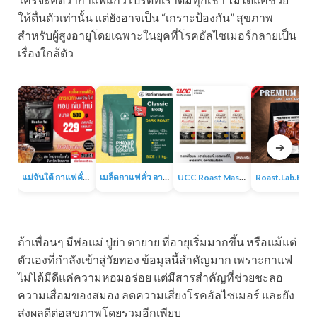
ให้ตื่นตัวเท่านั้น แต่ยังอาจเป็น “เกราะป้องกัน” สุขภาพ
สำหรับผู้สูงอายุโดยเฉพาะในยุคที่โรคอัลไซเมอร์กลายเป็น
เรื่องใกล้ตัว
➔
แม่จันใต้ กาแฟคั่ว หอม เข้ม
เมล็ดกาแฟคั่ว อาราบิก้า 100% 1KG
UCC Roast Master กาแฟคั่วบด 250 ก.
Roast.Lab.BKK Pr
ถ้าเพื่อนๆ มีพ่อแม่ ปู่ย่า ตายาย ที่อายุเริ่มมากขึ้น หรือแม้แต่
ตัวเองที่กำลังเข้าสู่วัยทอง ข้อมูลนี้สำคัญมาก เพราะกาแฟ
ไม่ได้มีดีแค่ความหอมอร่อย แต่มีสารสำคัญที่ช่วยชะลอ
ความเสื่อมของสมอง ลดความเสี่ยงโรคอัลไซเมอร์ และยัง
ส่งผลดีต่อสุขภาพโดยรวมอีกเพียบ