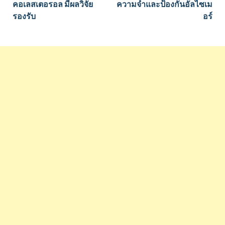
คอเลสเตอรอล มีผลวิจัย
ความจำและป้องกันอัลไซเม
รองรับ
อร์