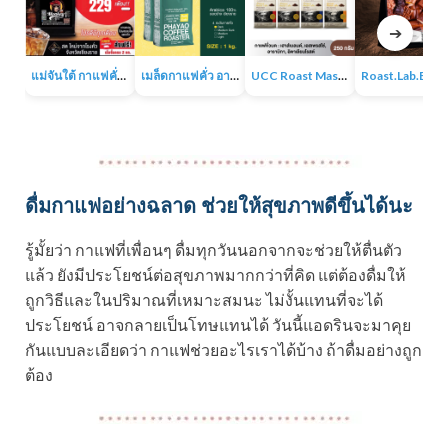
➔
แม่จันใต้ กาแฟคั่ว หอม เข้ม
เมล็ดกาแฟคั่ว อาราบิก้า 100% 1KG
UCC Roast Master กาแฟคั่วบด 250 ก.
Roast.Lab.BKK Pr
ดื่มกาแฟอย่างฉลาด ช่วยให้สุขภาพดีขึ้นได้นะ
รู้มั้ยว่า กาแฟที่เพื่อนๆ ดื่มทุกวันนอกจากจะช่วยให้ตื่นตัว
แล้ว ยังมีประโยชน์ต่อสุขภาพมากกว่าที่คิด แต่ต้องดื่มให้
ถูกวิธีและในปริมาณที่เหมาะสมนะ ไม่งั้นแทนที่จะได้
ประโยชน์ อาจกลายเป็นโทษแทนได้ วันนี้แอดรินจะมาคุย
กันแบบละเอียดว่า กาแฟช่วยอะไรเราได้บ้าง ถ้าดื่มอย่างถูก
ต้อง