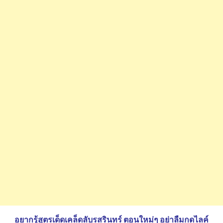
อยากรู้สูตรเด็ดเคล็ดลับรสรินทร์ ตอนใหม่ๆ อย่าลืมกดไลค์