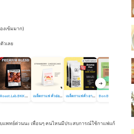
ต้องเข้มมาก)
ำตัวเลย
➔
Roast.Lab.BKK Premium Blend เมล็ดกาแฟพรีเมียมเบลน
เมล็ดกาแฟ คั่วอ่อน – Strawberry Cheesecake The Baristro Signature
เมล็ดกาแฟคั่ว อาราบิก้า 100% ขนาด 1KG
Bon Bon Espresso Blend | เมล็ดกาแฟคั่วกลางไปเข้ม | อาราบิก้า100% | CASA LAPIN
พบแพทย์ด่วนนะ เพื่อนๆ คนไหนมีประสบการณ์ใช้กาแฟแก้