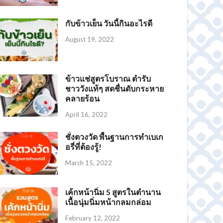
กับข้าวเย็น วันนี้กินอะไรดี
August 19, 2022
ข้าวแช่สูตรโบราณ ตำรับ
ชาววังแท้ๆ สดชื่นดับกระหาย
คลายร้อน
April 16, 2022
ชั่งตวงวัด พื้นฐานการทำเบเก
อรี่ที่ต้องรู้!
March 15, 2022
ปางขอน Honey Process
เมล็ดกาแฟ โคลัมเบีย – Colombia Coffee Bean
RoastLabBkk เมล็ดกาแฟคั่ว Dark Roast เกรดพรีเมี่ยม
Ethiopia lily coffee เมล็ดกาแฟคั่ว บอดี้หนักแน่น หอมฟุ้ง
เค้กหน้านิ่ม 5 สูตรในตำนาน
เนื้อนุ่มนิ่มหน้ากลมกล่อม
February 12, 2022