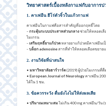
วิทยาศาสตร์เบื้องหลังกาแฟกับอาการป
1. คาเฟอีน ฮีโร่ตัวจิ๋วในแก้วกาแฟ
คาเฟอีนในกาแฟคือสารสำคัญที่ออกฤทธิ์โดย
–
กระตุ้นระบบประสาทส่วนกลาง
ช่วยให้หลอดเลื
ไมเกรน
–
เสริมฤทธิ์ยาแก้ปวด
หลายยาแก้ปวดมีคาเฟอีนเป็
–
บล็อก adenosine
สารที่ทำให้หลอดเลือดขยายแ
2. งานวิจัยที่น่าสนใจ
•
มหาวิทยาลัยฮาร์วาร์ด
(2019) ผู้ป่วยไมเกรนที่
•
European Journal of Neurology
คาเฟอีน 200
ได้ใน 1 ชม.
3. ข้อควรระวัง ดื่มยังไงไม่ให้ส่งผลเสีย
•
ปริมาณเหมาะสม
ไม่เกิน 400 mg คาเฟอีน/วัน 