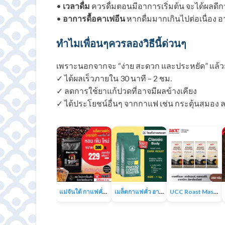
•
เวลาดื่ม
ควรดื่มตอนมีอาการเริ่มต้น จะได้ผลดีกว
•
อาการดื้อคาเฟอีน
หากดื่มมากเกินไปต่อเนื่อง อ
ทำไมเพื่อนๆควรลองวิธีนี้ด่วนๆ
เพราะนอกจากจะ “ง่าย สะดวก และประหยัด” แล้วย
✓ ได้ผลเร็วภายใน 30 นาที – 2 ชม.
✓ ลดการใช้ยาแก้ปวดที่อาจมีผลข้างเคียง
✓ ได้ประโยชน์อื่นๆ จากกาแฟ เช่น กระตุ้นสมอง 
แม่จันใต้ กาแฟคั่ว หอม เข้ม
เมล็ดกาแฟคั่ว อาราบิก้า 100% 1KG
UCC Roast Master กาแฟคั่วบด 250 ก.