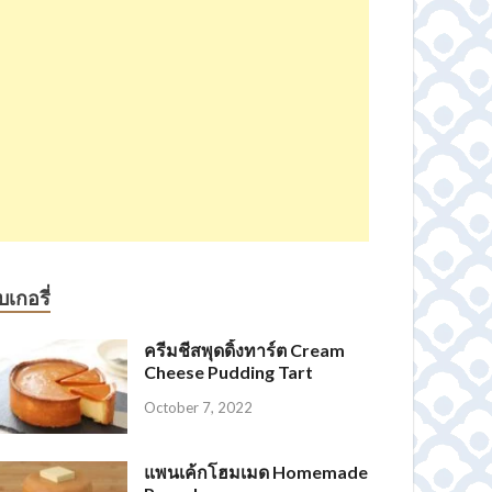
บเกอรี่
ครีมชีสพุดดิ้งทาร์ต Cream
Cheese Pudding Tart
October 7, 2022
ปางขอน Honey Process
เมล็ดกาแฟ โคลัมเบีย – Colombia Coffee Bean
RoastLabBkk เมล็ดกาแฟคั่ว Dark Roast เกรดพรีเมี่ยม
Ethiopia lily coffee เมล็ดกาแฟคั่ว บอดี้หนักแน่น หอมฟุ้ง
แพนเค้กโฮมเมด Homemade