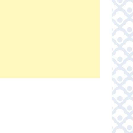
KK
เมล็ดกาแฟ คั่วอ่อน –
เมล็ดกาแฟคั่ว 
d เมล็ด
Strawberry Cheesecake
100% ขนาด 1
เบลน
The Baristro Signature