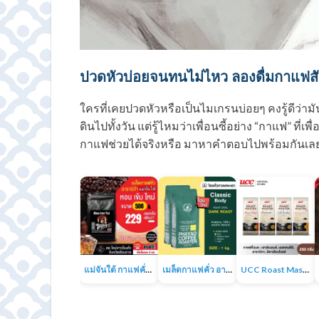
ปวดหัวบ่อยจนทนไม่ไหว ลองดื่มกาแฟสั
ใครที่เคยปวดหัวหรือเป็นไมเกรนบ่อยๆ คงรู้ดีว่
ดินไปทั้งวัน แต่รู้ไหมว่าเพื่อนซี้อย่าง “กาแฟ” ที่
กาแฟช่วยได้จริงหรือ มาหาคำตอบไปพร้อมกันเล
แม่จันใต้ กาแฟคั่ว หอม เข้ม
เมล็ดกาแฟคั่ว อาราบิก้า 100% 1KG
UCC Roast Master กาแฟคั่วบด 250 ก.