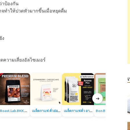
่าป้องกัน
าจทำให้ปวดหัวมากขึ้นเมื่อหยุดดื่ม
ัง
ลดความเสี่ยงอัลไซเมอร์
เ
➔
Roast.Lab.BKK Premium Blend เมล็ดกาแฟพรีเมียมเบลน
เมล็ดกาแฟ คั่วอ่อน – Strawberry Cheesecake The Baristro Signature
เมล็ดกาแฟคั่ว อาราบิก้า 100% ขนาด 1KG
Bon Bon Espresso Blend | เมล็ดกาแฟคั่วกลางไปเข้ม | อาราบิก้า100% | CASA LAPIN