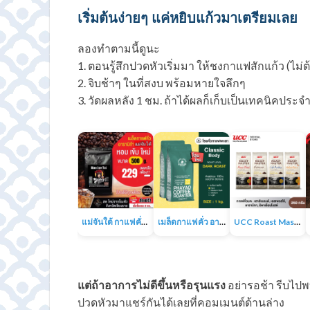
เริ่มต้นง่ายๆ แค่หยิบแก้วมาเตรียมเลย
ลองทำตามนี้ดูนะ
1. ตอนรู้สึกปวดหัวเริ่มมา ให้ชงกาแฟสักแก้ว (ไม่
2. จิบช้าๆ ในที่สงบ พร้อมหายใจลึกๆ
3. วัดผลหลัง 1 ชม. ถ้าได้ผลก็เก็บเป็นเทคนิคประจ
แม่จันใต้ กาแฟคั่ว หอม เข้ม
เมล็ดกาแฟคั่ว อาราบิก้า 100% 1KG
UCC Roast Master กาแฟคั่วบด 250 ก.
แต่ถ้าอาการไม่ดีขึ้นหรือรุนแรง
อย่ารอช้า รีบไป
ปวดหัวมาแชร์กันได้เลยที่คอมเมนต์ด้านล่าง