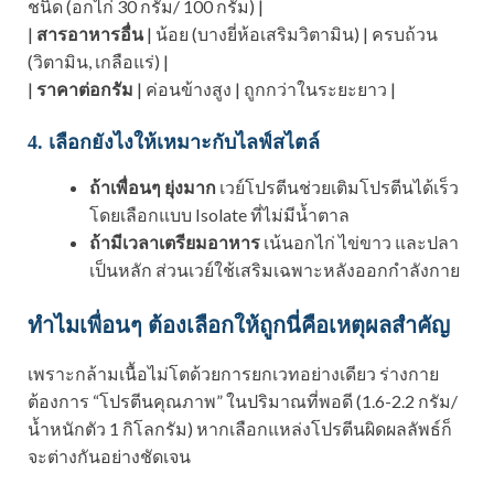
ชนิด (อกไก่ 30 กรัม/ 100 กรัม) |
|
สารอาหารอื่น
| น้อย (บางยี่ห้อเสริมวิตามิน) | ครบถ้วน
(วิตามิน, เกลือแร่) |
|
ราคาต่อกรัม
| ค่อนข้างสูง | ถูกกว่าในระยะยาว |
4. เลือกยังไงให้เหมาะกับไลฟ์สไตล์
ถ้าเพื่อนๆ ยุ่งมาก
เวย์โปรตีนช่วยเติมโปรตีนได้เร็ว
โดยเลือกแบบ Isolate ที่ไม่มีน้ำตาล
ถ้ามีเวลาเตรียมอาหาร
เน้นอกไก่ ไข่ขาว และปลา
เป็นหลัก ส่วนเวย์ใช้เสริมเฉพาะหลังออกกำลังกาย
ทำไมเพื่อนๆ ต้องเลือกให้ถูกนี่คือเหตุผลสำคัญ
เพราะกล้ามเนื้อไม่โตด้วยการยกเวทอย่างเดียว ร่างกาย
ต้องการ “โปรตีนคุณภาพ” ในปริมาณที่พอดี (1.6-2.2 กรัม/
น้ำหนักตัว 1 กิโลกรัม) หากเลือกแหล่งโปรตีนผิดผลลัพธ์ก็
จะต่างกันอย่างชัดเจน