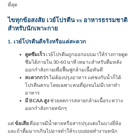
ที่สุด
ไขทุกข้อสงสัย เวย์โปรตีน vs อาหารธรรมชาติ
สำหรับนักเพาะกาย
1. เวย์โปรตีนดีจริงหรือแค่สะดวก
ดูดซึมเร็ว
เวย์โปรตีนถูกออกแบบมาให้ร่างกายดูด
ซึมได้ภายใน 30-60 นาที เหมาะสำหรับดื่มหลัง
ออกกำลังกายเพื่อฟื้นฟูกล้ามเนื้อทันที
สะดวกกว่า
ไม่ต้องปรุงอาหาร แค่ชงกับน้ำก็ได้
โปรตีนครบ โดยเฉพาะคนที่ยุ่งจนไม่มีเวลาทำ
อาหาร
มี BCAA สูง
ช่วยลดการสลายกล้ามเนื้อระหว่าง
ออกกำลังกายหนักๆ
แต่
ข้อเสีย
คืออาจมีน้ำตาลหรือสารปรุงแต่งในบางยี่ห้อ
และถ้าดื่มมากเกินไปอาจทำให้ระบบย่อยทำงานหนัก