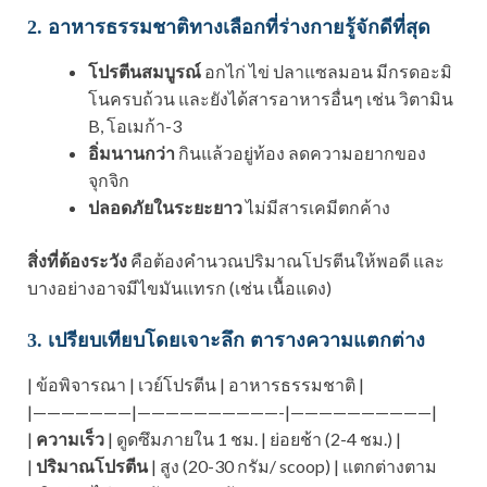
2. อาหารธรรมชาติทางเลือกที่ร่างกายรู้จักดีที่สุด
โปรตีนสมบูรณ์
อกไก่ ไข่ ปลาแซลมอน มีกรดอะมิ
โนครบถ้วน และยังได้สารอาหารอื่นๆ เช่น วิตามิน
B, โอเมก้า-3
อิ่มนานกว่า
กินแล้วอยู่ท้อง ลดความอยากของ
จุกจิก
ปลอดภัยในระยะยาว
ไม่มีสารเคมีตกค้าง
สิ่งที่ต้องระวัง
คือต้องคำนวณปริมาณโปรตีนให้พอดี และ
บางอย่างอาจมีไขมันแทรก (เช่น เนื้อแดง)
3. เปรียบเทียบโดยเจาะลึก ตารางความแตกต่าง
| ข้อพิจารณา | เวย์โปรตีน | อาหารธรรมชาติ |
|———————|——————————-|——————————|
|
ความเร็ว
| ดูดซึมภายใน 1 ชม. | ย่อยช้า (2-4 ชม.) |
|
ปริมาณโปรตีน
| สูง (20-30 กรัม/ scoop) | แตกต่างตาม