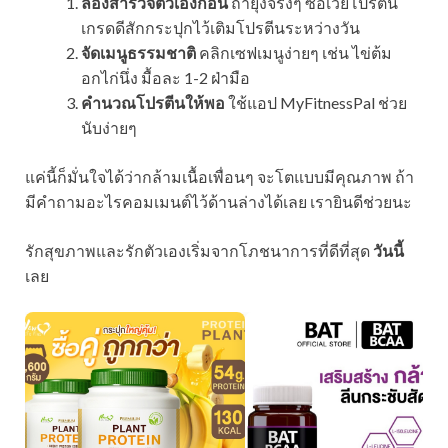
ลองสำรวจตัวเองก่อน
ถ้ายุ่งจริงๆ ซื้อเวย์โปรตีน
เกรดดีสักกระปุกไว้เติมโปรตีนระหว่างวัน
จัดเมนูธรรมชาติ
คลิกเซฟเมนูง่ายๆ เช่น ไข่ต้ม
อกไก่นึ่ง มื้อละ 1-2 ฝ่ามือ
คำนวณโปรตีนให้พอ
ใช้แอป MyFitnessPal ช่วย
นับง่ายๆ
แค่นี้ก็มั่นใจได้ว่ากล้ามเนื้อเพื่อนๆ จะโตแบบมีคุณภาพ ถ้า
มีคำถามอะไรคอมเมนต์ไว้ด้านล่างได้เลย เรายินดีช่วยนะ
รักสุขภาพและรักตัวเองเริ่มจากโภชนาการที่ดีที่สุด
วันนี้
เลย