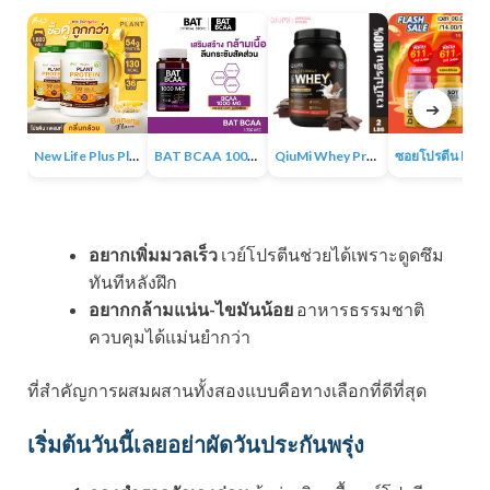
➔
New Life Plus Plant Protein Banana Flavor ผลิตภัณฑ์เสริมอาหาร โปรตีนพืช รสกล้วย โปรตีนสูงมาก
BAT BCAA 1000 MG แบท บีซีเอเอ ตัวช่วยลีนกระชับกล้ามเนื้อ
QiuMi Whey Protein Isolate เวย์โปรตีน อาหารเสริม BCAA ฟื้นฟูร่างกายอย่างรวดเร็วหลังออกกำลังกาย
อยากเพิ่มมวลเร็ว
เวย์โปรตีนช่วยได้เพราะดูดซึม
ทันทีหลังฝึก
อยากกล้ามแน่น-ไขมันน้อย
อาหารธรรมชาติ
ควบคุมได้แม่นยำกว่า
ที่สำคัญการผสมผสานทั้งสองแบบคือทางเลือกที่ดีที่สุด
เริ่มต้นวันนี้เลยอย่าผัดวันประกันพรุ่ง