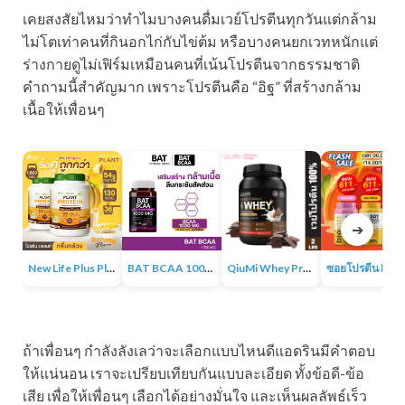
เคยสงสัยไหมว่าทำไมบางคนดื่มเวย์โปรตีนทุกวันแต่กล้าม
ไม่โตเท่าคนที่กินอกไก่กับไข่ต้ม หรือบางคนยกเวทหนักแต่
ร่างกายดูไม่เฟิร์มเหมือนคนที่เน้นโปรตีนจากธรรมชาติ
คำถามนี้สำคัญมาก เพราะโปรตีนคือ “อิฐ” ที่สร้างกล้าม
เนื้อให้เพื่อนๆ
➔
New Life Plus Plant Protein Banana Flavor ผลิตภัณฑ์เสริมอาหาร โปรตีนพืช รสกล้วย โปรตีนสูงมาก
BAT BCAA 1000 MG แบท บีซีเอเอ ตัวช่วยลีนกระชับกล้ามเนื้อ
QiuMi Whey Protein Isolate เวย์โปรตีน อาหารเสริม BCAA ฟื้นฟูร่างกายอย่างรวดเร็วหลังออกกำลังกาย
ถ้าเพื่อนๆ กำลังลังเลว่าจะเลือกแบบไหนดีแอดรินมีคำตอบ
ให้แน่นอน เราจะเปรียบเทียบกันแบบละเอียด ทั้งข้อดี-ข้อ
เสีย เพื่อให้เพื่อนๆ เลือกได้อย่างมั่นใจ และเห็นผลลัพธ์เร็ว