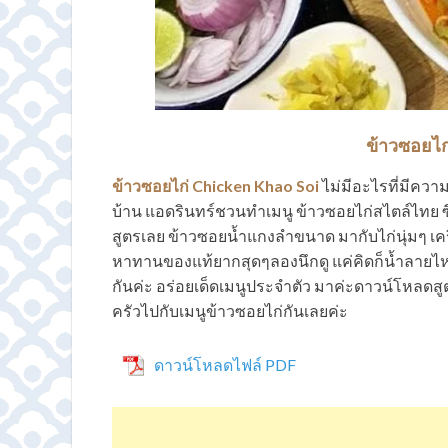
ข้าวซอยไก
ข้าวซอยไก่ Chicken Khao Soi
ไม่มีอะไรที่มีควา
บ้าน แอดรินทร์ชวนทำเมนู ข้าวซอยไก่สไตล์ไทย 
สูตรเลย ข้าวซอยน้ำแกงลำขนาด มากับไก่นุ่มๆ เครื
หาทานของแท้ยากสุดๆลองนึกดู แค่คิดก็น้ำลาย
กันค่ะ อร่อยเด็ดเมนูประจำตัว มาค่ะดาวน์โหลดสู
ครัวไปกับเมนูข้าวซอยไก่กันเลยค่ะ
ดาวน์โหลดไฟล์ PDF