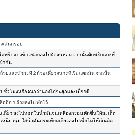
ียงเส้นกรอบ
 ใส่พริกแกงข้าวซอยลงไปผัดจนหอม จากนั้นตักพริกแกงที่
ข้ากัน
้วยและหัวกะทิ 2 ถ้วย เคี่ยวจนกะทิเริ่มแตกมัน จากนั้น
 ชั่วโมงหรือจนกว่าน่องไก่จะสุกและเปื่อยดี
ลืออีก 1 ถ้วยลงไป พักไว้
เกี๊ยว ลงไปทอดในน้ำมันจนเหลืองกรอบ ตักขึ้นให้สะเด็ด
นียวนุ่ม ใส่น้ำมันกระเทียมเจียวลงไปเพื่อไม่ให้เส้นติด