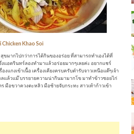
่ Chicken Khao Soi
มสุขมากไปกว่าการได้กินของอร่อย ที่สามารถทำเองได้ที่
ซึ่งแอดรินทร์ลองทำมาแล้วอร่อยมากๆเลยค่ะ อยากแชร์
่องแกงเข้าเนื้อ เครื่องเคียงครบครับตำรับจาวเหนือแต๊ๆเจ้า
ไหลแล้วแม๊ บรรยายความน่ากินมามากโข มาทำข้าวซอยไก่
ตร มือขวาควงตะหลิว มือซ้ายจับกระทะ สาวเท้าก้าวเข้า