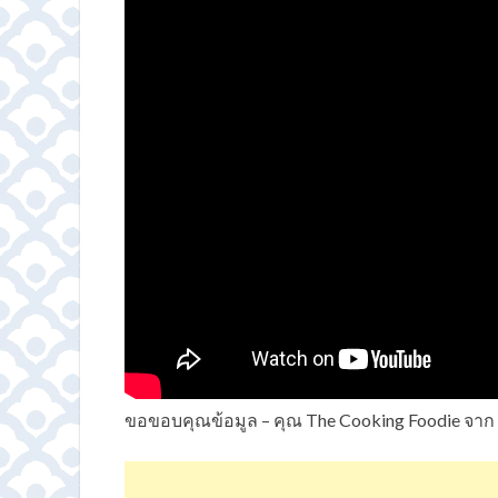
ขอขอบคุณข้อมูล – คุณ The Cooking Foodie จาก