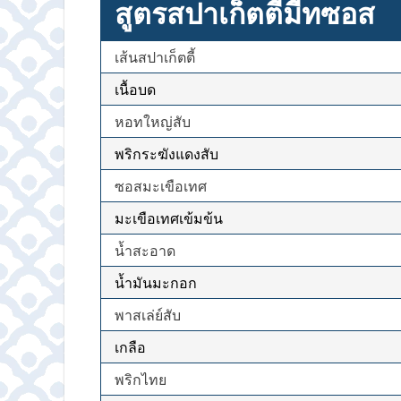
สูตรสปาเก็ตตี้มีทซอส
เส้นสปาเก็ตตี้
เนื้อบด
หอทใหญ่สับ
พริกระฆังแดงสับ
ซอสมะเขือเทศ
มะเขือเทศเข้มข้น
น้ำสะอาด
น้ำมันมะกอก
พาสเล่ย์สับ
เกลือ
พริกไทย