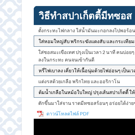
วิธีทำสปาเก็ตตี้มีทซอส
ตั้งกระทะไฟกลาง ใส่น้ำมันมะกอกลงไปพอร้อน ต
ใส่หอมใหญ่สับ พริกระฆังแดงสับ และกระเทียมสั
ใส่ซอสมะเขือเทศ ปรุงเป็นเวลา 2 นาที คนบ่อยๆ
ลงในกระทะ คนจนเข้ากันดี
หรี่ไฟเบาลง เคี่ยวให้เนื้อนุ่มด้วยไฟอ่อนๆ เป็
แต่งรสด้วยเกลือ พริกไทย และออริกาโน
ต้มน้ำเกลือในหม้อใบใหญ่ ปรุงเส้นสปาเก็ตตี้ ใ
ตักขึ้นมาใส่จาน ราดมีทซอสร้อนๆ อร่อยได้ง่า
ดาวน์โหลดไฟล์ PDF