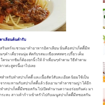
ตาเลียนต้นตำรับ
้รสรินทร์จะชวนมาทำอาหารอิตาเลียน นั่นคือสปาเก็ตตี้มีท
มๆคำ เคี่ยวจนนุ่ม ตัดกับรสมะเขือเทศสดๆ เปรี้ยว เค็ม
 ใครมากชิมก็ต้องยกนิ้วให้ ถ้าเพื่อนๆทำตาม วิธีทำตาม
ดาวค่ะสูตรนี้เอาไปเลย
สำหรับทำสปาเก็ตตี้ และเนื้อสัตว์สับละเอียด นิยมใช้เป็น
อกจากจะทานกับสปาเก็ตตี้แล้ว ยังเอามาทำลาซานญ่า ได้อีก
 มาทำสปาเก็ตตี้มีทซอสกัน ไปเปิดตำนานความอร่อยกันค่ะ มา
ระทะ สาวเท้าก้าวเข้าครัวไปกับเมนูสปาเก็ตตี้มีทซอสกัน