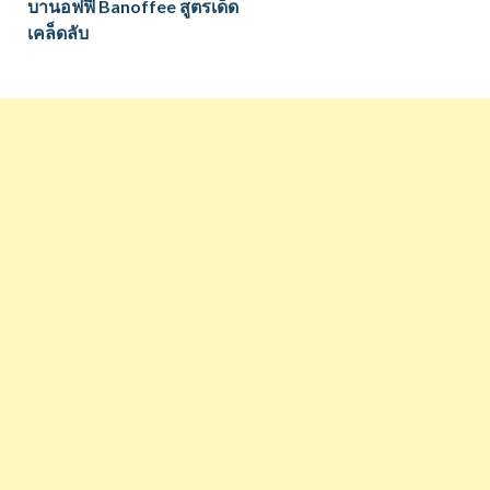
บานอฟฟี่ Banoffee สูตรเด็ด
เคล็ดลับ