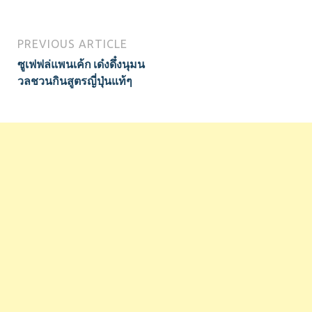
PREVIOUS ARTICLE
ซูเฟฟล่แพนเค้ก เด๋งดึ๋งนุมน
วลชวนกินสูตรญี่ปุ่นแท้ๆ