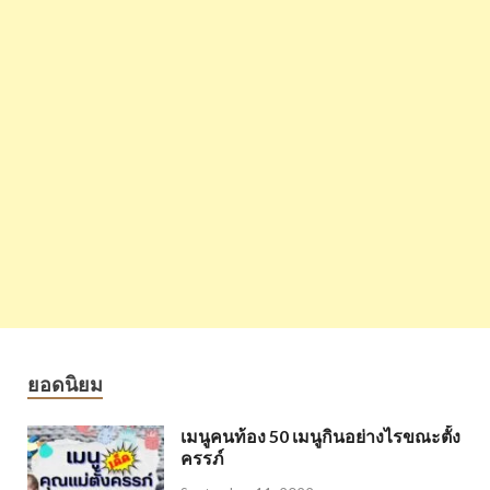
ยอดนิยม
เมนูคนท้อง 50 เมนูกินอย่างไรขณะตั้ง
ครรภ์