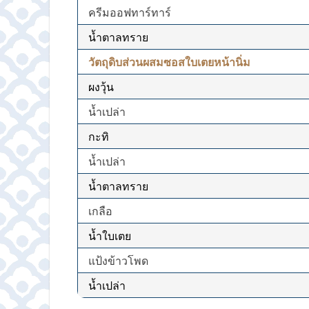
ครีมออฟทาร์ทาร์
น้ำตาลทราย
วัตถุดิบส่วนผสมซอสใบเตยหน้านิ่ม
ผงวุ้น
น้ำเปล่า
กะทิ
น้ำเปล่า
น้ำตาลทราย
เกลือ
น้ำใบเตย
แป้งข้าวโพด
น้ำเปล่า