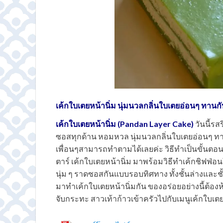
เค้กใบเตยหน้านิ่ม นุ่มนวลกลิ่นใบเตยอ่อนๆ ทานกั
เค้กใบเตยหน้านิ่ม (Pandan Layer Cake)
วันนี้รส
ซอสทุกด้าน หอมหวล นุ่มนวลกลิ่นใบเตยอ่อนๆ ทาน
เพื่อนๆสามารถทำตามได้เลยค่ะ วิธีทำเป็นขั้นตอน
ตาร์ เค้กใบเตยหน้านิ่ม มาพร้อมวิธีทำเค้กชิฟฟ่อ
นุ่ม ๆ ราดซอสกันแบบรอบทิศทาง ทั้งชั้นล่างและชั้น
มาทำเค้กใบเตยหน้านิ่มกัน ของอร่อยอย่างนี้ต้อ
จับกระทะ สาวเท้าก้าวเข้าครัวไปกับเมนูเค้กใบเตย