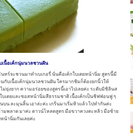
บเนื้อเค้กนุ่มนวลชวนฝัน
รินทร์จะชวนมาทำเบเกอรี่ นั่นคือเค้กใบเตยหน้านิ่ม สูตรนี้มี
กับเนื้อเค้กนุ่มนวลชวนฝัน ใครมากชิมก็ต้องยกนิ้วให้
ไม่ยุ่งยาก ความอร่อยของสูตรนี้เอาไปเลยค่ะ ระดับมิชิลินส
นใบเตยและซอสหน้านิ่มสีธรรมชาติ เนื้อเค้กเป็นชิฟฟ่อนฟู ๆ
บน ละมุนลิ้น เอาล่ะค่ะ เกริ่นมาเริ่มหิวแล้ว ไปทำกันค่ะ
งห้ามพลาด มาค่ะ ดาวน์โหลดสูตร มือขวาควงตะหลิว มือซ้าย
หน้านิ่มกันเลยค่ะ