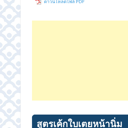
ดาวน์โหลดไฟล์ PDF
สูตรเค้กใบเตยหน้านิ่ม