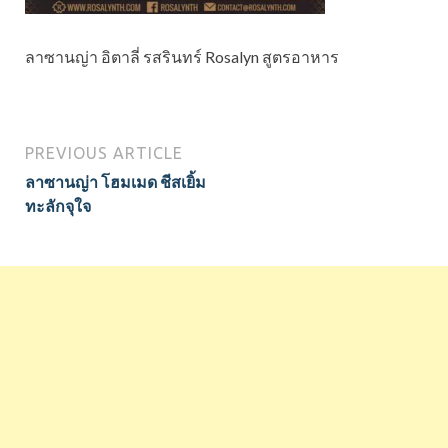
ลาซานญ่า อิตาลี่ รสรินทร์ Rosalyn สูตรอาหาร
PREVIOUS ARTICLE
ลาซานญ่า โฮมเมด ชีสเยิ้ม
ทะลักจุใจ